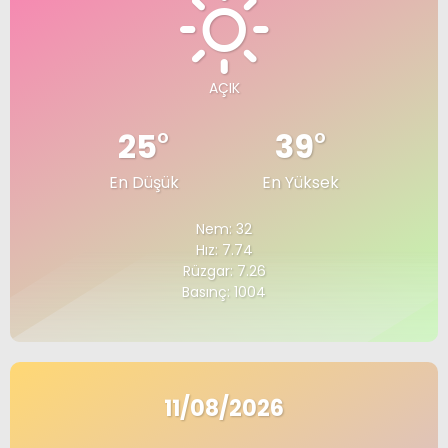
AÇIK
25
°
39
°
En Düşük
En Yüksek
Nem: 32
Hız: 7.74
Rüzgar: 7.26
Basınç: 1004
11/08/2026