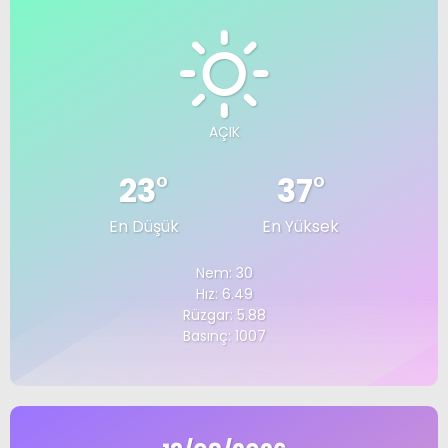
AÇIK
23
°
37
°
En Düşük
En Yüksek
Nem: 30
Hız: 6.49
Rüzgar: 5.88
Basınç: 1007