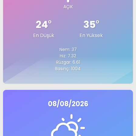
AÇIK
24
°
35
°
En Düşük
En Yüksek
Nem: 37
Hız: 7.32
Rüzgar: 6.61
Basınç: 1004
08/08/2026