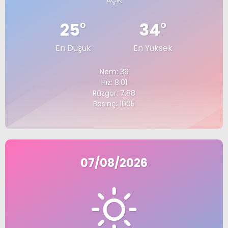
AÇIK
25
°
34
°
En Düşük
En Yüksek
Nem: 36
Hız: 8.01
Rüzgar: 7.88
Basınç: 1005
07/08/2026