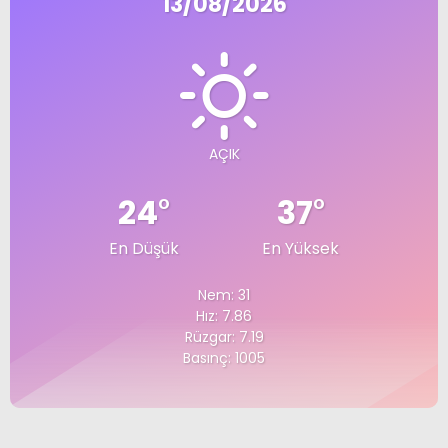
13/08/2026
AÇIK
24
°
37
°
En Düşük
En Yüksek
Nem: 31
Hız: 7.86
Rüzgar: 7.19
Basınç: 1005