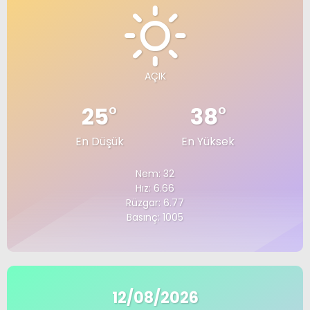
AÇIK
25
°
38
°
En Düşük
En Yüksek
Nem: 32
Hız: 6.66
Rüzgar: 6.77
Basınç: 1005
12/08/2026