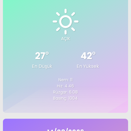
AÇIK
27
°
42
°
En Düşük
En Yüksek
Nem: 11
Hız: 4.46
Rüzgar: 6.08
Basınç: 1004