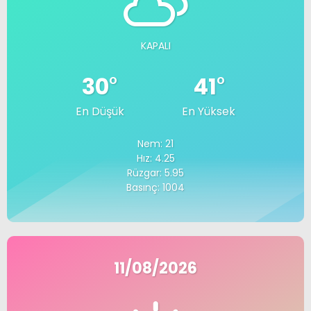
KAPALI
30
°
41
°
En Düşük
En Yüksek
Nem: 21
Hız: 4.25
Rüzgar: 5.95
Basınç: 1004
11/08/2026