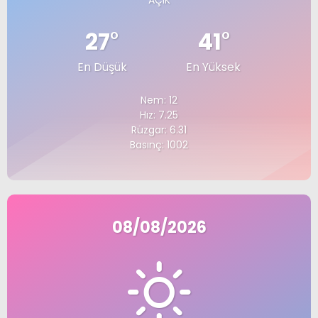
AÇIK
27
°
41
°
En Düşük
En Yüksek
Nem: 12
Hız: 7.25
Rüzgar: 6.31
Basınç: 1002
08/08/2026