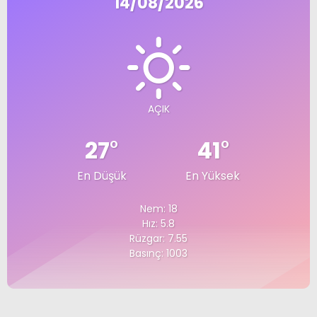
14/08/2026
AÇIK
27
°
41
°
En Düşük
En Yüksek
Nem: 18
Hız: 5.8
Rüzgar: 7.55
Basınç: 1003