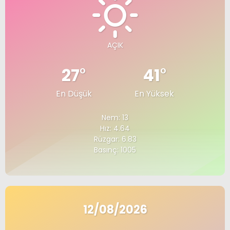
AÇIK
27
°
41
°
En Düşük
En Yüksek
Nem: 13
Hız: 4.64
Rüzgar: 6.83
Basınç: 1005
12/08/2026