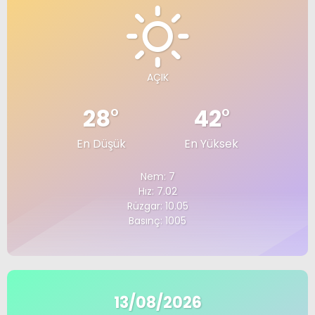
AÇIK
28
°
42
°
En Düşük
En Yüksek
Nem: 7
Hız: 7.02
Rüzgar: 10.05
Basınç: 1005
13/08/2026