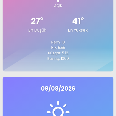
AÇIK
27
°
41
°
En Düşük
En Yüksek
Nem: 10
Hız: 5.55
Rüzgar: 5.12
Basınç: 1000
09/08/2026