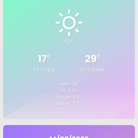
AÇIK
17
°
29
°
En Düşük
En Yüksek
Nem: 28
Hız: 8.34
Rüzgar: 11.91
Basınç: 1015