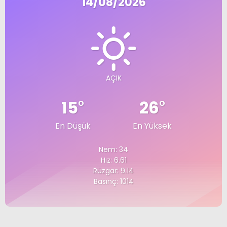
14/08/2026
AÇIK
15
°
26
°
En Düşük
En Yüksek
Nem: 34
Hız: 6.61
Rüzgar: 9.14
Basınç: 1014