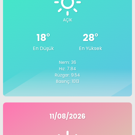
AÇIK
18
°
28
°
En Düşük
En Yüksek
Nem: 36
Hız: 7.84
Rüzgar: 9.54
Basınç: 1013
11/08/2026