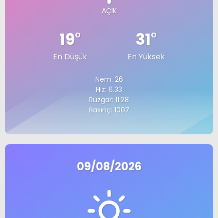
AÇIK
19
°
31
°
En Düşük
En Yüksek
Nem: 26
Hız: 6.33
Rüzgar: 11.28
Basınç: 1007
09/08/2026