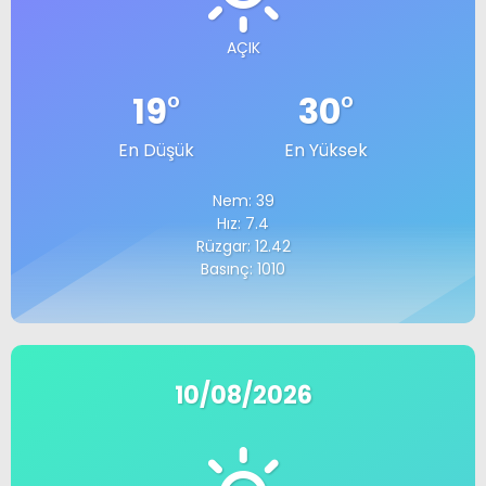
AÇIK
19
°
30
°
En Düşük
En Yüksek
Nem: 39
Hız: 7.4
Rüzgar: 12.42
Basınç: 1010
10/08/2026