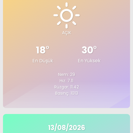
AÇIK
18
°
30
°
En Düşük
En Yüksek
Nem: 29
Hız: 7.11
Rüzgar: 11.42
Basınç: 1013
13/08/2026