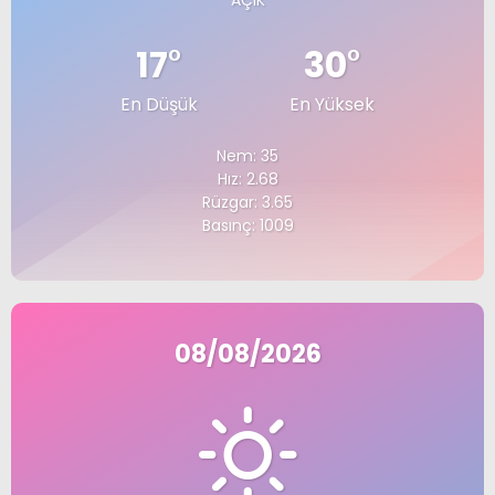
AÇIK
17
°
30
°
En Düşük
En Yüksek
Nem: 35
Hız: 2.68
Rüzgar: 3.65
Basınç: 1009
08/08/2026