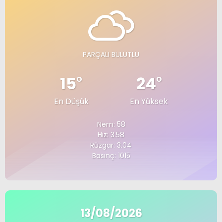
PARÇALI BULUTLU
15
°
24
°
En Düşük
En Yüksek
Nem: 58
Hız: 3.58
Rüzgar: 3.04
Basınç: 1015
13/08/2026