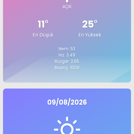
AÇIK
11
°
25
°
En Düşük
En Yüksek
Nem: 53
Hız: 3.49
Rüzgar: 2.65
Basınç: 1009
09/08/2026