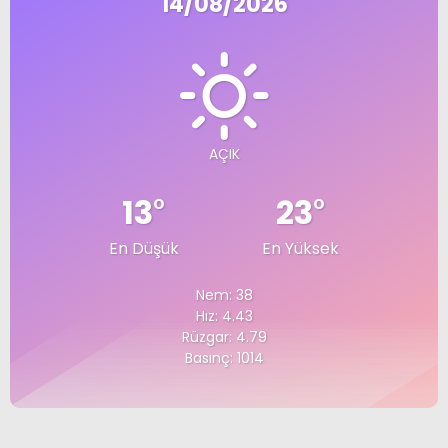
14/08/2026
AÇIK
13
°
23
°
En Düşük
En Yüksek
Nem: 38
Hız: 4.43
Rüzgar: 4.79
Basınç: 1014