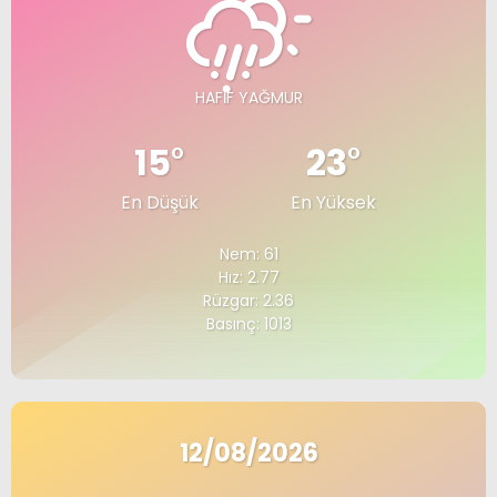
HAFIF YAĞMUR
15
°
23
°
En Düşük
En Yüksek
Nem: 61
Hız: 2.77
Rüzgar: 2.36
Basınç: 1013
12/08/2026