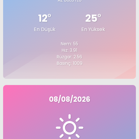
AZ BULUTLU
12
°
25
°
En Düşük
En Yüksek
Nem: 55
Hız: 3.91
Rüzgar: 2.56
Basınç: 1009
08/08/2026