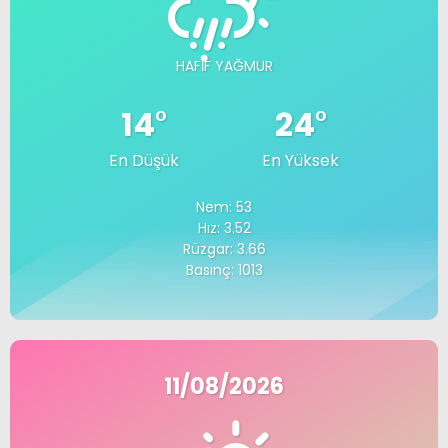
HAFIF YAĞMUR
14
°
24
°
En Düşük
En Yüksek
Nem: 53
Hız: 3.52
Rüzgar: 3.66
Basınç: 1013
11/08/2026