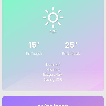
AÇIK
15
°
25
°
En Düşük
En Yüksek
Nem: 47
Hız: 3.42
Rüzgar: 4.54
Basınç: 1016