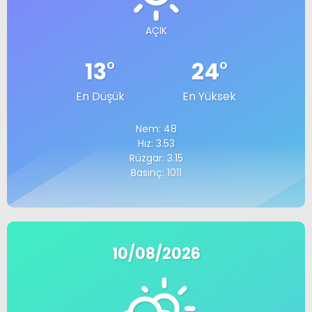
AÇIK
13
°
24
°
En Düşük
En Yüksek
Nem: 48
Hız: 3.53
Rüzgar: 3.15
Basınç: 1011
10/08/2026