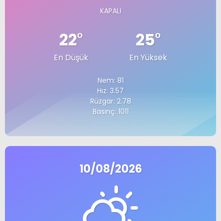
KAPALI
22
°
25
°
En Düşük
En Yüksek
Nem: 81
Hız: 3.57
Rüzgar: 2.78
Basınç: 1011
10/08/2026