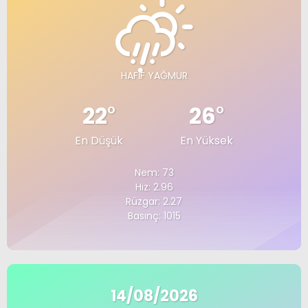
HAFIF YAĞMUR
22
°
26
°
En Düşük
En Yüksek
Nem: 73
Hız: 2.96
Rüzgar: 2.27
Basınç: 1015
14/08/2026