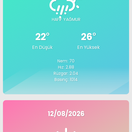
HAFIF YAĞMUR
22
°
26
°
En Düşük
En Yüksek
Nem: 70
Hız: 2.88
Rüzgar: 2.04
Basınç: 1014
12/08/2026