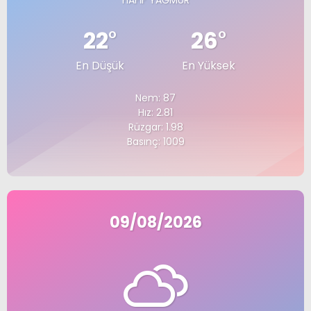
HAFIF YAĞMUR
22
°
26
°
En Düşük
En Yüksek
Nem: 87
Hız: 2.81
Rüzgar: 1.98
Basınç: 1009
09/08/2026