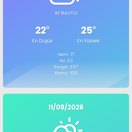
AZ BULUTLU
22
°
25
°
En Düşük
En Yüksek
Nem: 71
Hız: 3.3
Rüzgar: 2.67
Basınç: 1013
11/08/2026