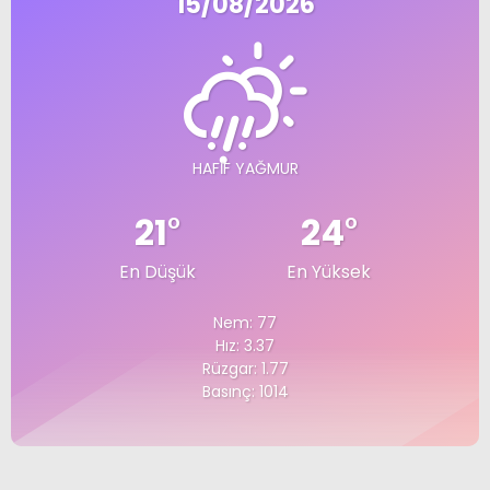
15/08/2026
HAFIF YAĞMUR
21
°
24
°
En Düşük
En Yüksek
Nem: 77
Hız: 3.37
Rüzgar: 1.77
Basınç: 1014