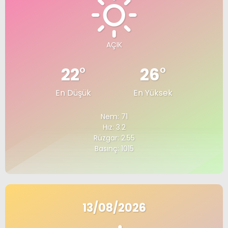
AÇIK
22
°
26
°
En Düşük
En Yüksek
Nem: 71
Hız: 3.2
Rüzgar: 2.55
Basınç: 1015
13/08/2026