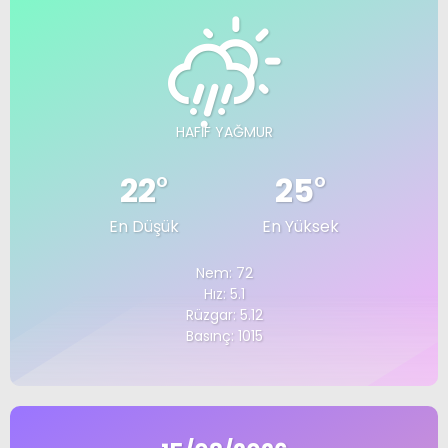
HAFIF YAĞMUR
22
°
25
°
En Düşük
En Yüksek
Nem: 72
Hız: 5.1
Rüzgar: 5.12
Basınç: 1015