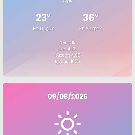
AÇIK
23
°
36
°
En Düşük
En Yüksek
Nem: 15
Hız: 4.16
Rüzgar: 4.08
Basınç: 1005
09/08/2026