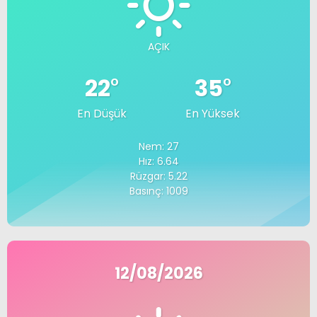
AÇIK
22
°
35
°
En Düşük
En Yüksek
Nem: 27
Hız: 6.64
Rüzgar: 5.22
Basınç: 1009
12/08/2026