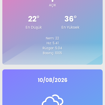
AÇIK
22
°
36
°
En Düşük
En Yüksek
Nem: 22
Hız: 5.41
Rüzgar: 5.04
Basınç: 1005
10/08/2026