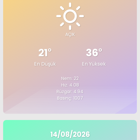
AÇIK
21
°
36
°
En Düşük
En Yüksek
Nem: 22
Hız: 4.08
Rüzgar: 4.94
Basınç: 1007
14/08/2026