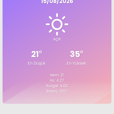
15/08/2026
AÇIK
21
°
35
°
En Düşük
En Yüksek
Nem: 21
Hız: 4.27
Rüzgar: 4.03
Basınç: 1007