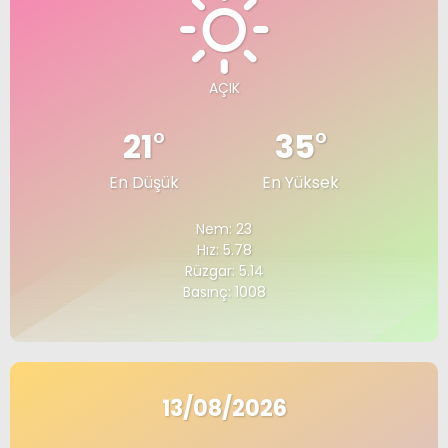
AÇIK
21
°
35
°
En Düşük
En Yüksek
Nem: 23
Hız: 5.78
Rüzgar: 5.14
Basınç: 1008
13/08/2026