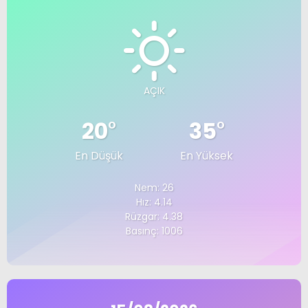
AÇIK
20
°
35
°
En Düşük
En Yüksek
Nem: 26
Hız: 4.14
Rüzgar: 4.38
Basınç: 1006