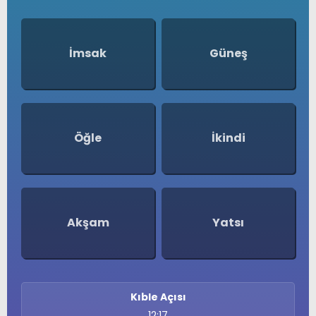
İmsak
Güneş
Öğle
İkindi
Akşam
Yatsı
Kıble Açısı
12:17