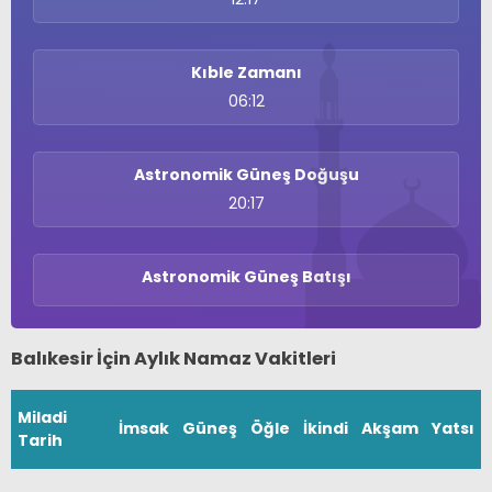
Kıble Zamanı
06:12
Astronomik Güneş Doğuşu
20:17
Astronomik Güneş Batışı
Balıkesir İçin Aylık Namaz Vakitleri
Miladi
İmsak
Güneş
Öğle
İkindi
Akşam
Yatsı
Tarih