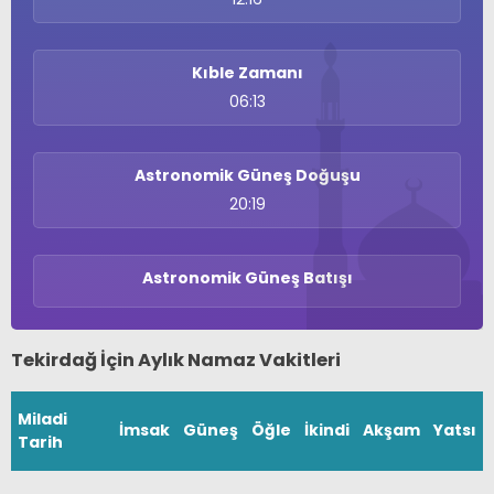
Kıble Zamanı
06:13
Astronomik Güneş Doğuşu
20:19
Astronomik Güneş Batışı
Tekirdağ İçin Aylık Namaz Vakitleri
Miladi
İmsak
Güneş
Öğle
İkindi
Akşam
Yatsı
Tarih