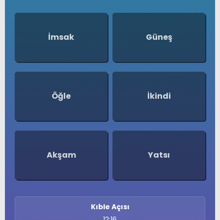
İmsak
Güneş
Öğle
İkindi
Akşam
Yatsı
Kıble Açısı
12:16