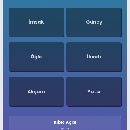
İmsak
Güneş
Öğle
İkindi
Akşam
Yatsı
Kıble Açısı
12:17