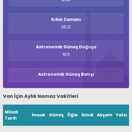
Kıble Zamanı
05:13
Astronomik Güneş Doğuşu
19:11
Astronomik Güneş Batışı
Van İçin Aylık Namaz Vakitleri
Miladi
İmsak
Güneş
Öğle
İkindi
Akşam
Yatsı
Tarih