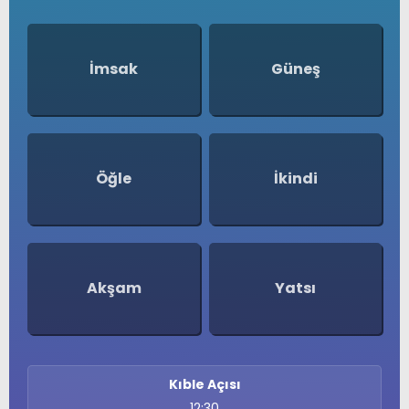
İmsak
Güneş
Öğle
İkindi
Akşam
Yatsı
Kıble Açısı
12:30