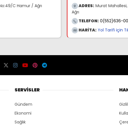
No:49/C Hamur / Ağrı
ADRES:
Murat Mahallesi,
Ağrı
TELEFON:
0(552)636-0
HARİTA:
Yol Tarifi için T
SERVİSLER
HA
Gündem
Gizli
Ekonomi
Kull
Sağlık
Çere