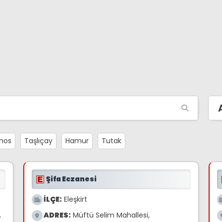
nos
Taşlıçay
Hamur
Tutak
Şifa Eczanesi
İLÇE:
Eleşkirt
,
ADRES:
Müftü Selim Mahallesi,