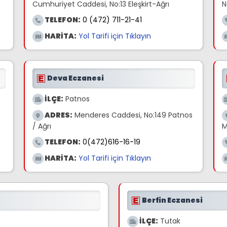
Cumhuriyet Caddesi, No:13 Eleşkirt-Ağrı
N
TELEFON:
0 (472) 711-21-41
HARİTA:
Yol Tarifi için Tıklayın
Deva Eczanesi
İLÇE:
Patnos
ADRES:
Menderes Caddesi, No:149 Patnos
/ Ağrı
M
TELEFON:
0(472)616-16-19
HARİTA:
Yol Tarifi için Tıklayın
Berfin Eczanesi
İLÇE:
Tutak