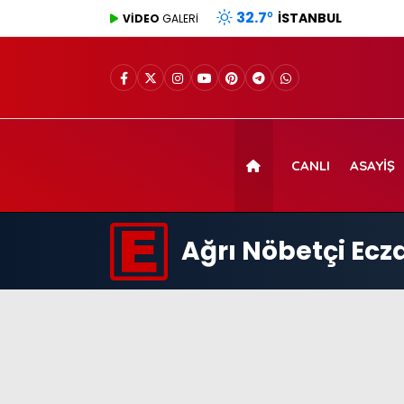
32.7
°
İSTANBUL
VİDEO
GALERİ
CANLI
ASAYIŞ
Ağrı Nöbetçi Ecz