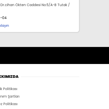
 Dr.cihan Ökten Caddesi No:5/A-B Tutak /
0-04
ıklayın
KKIMIZDA
lik Politikası
anım Şartları
z Politikası