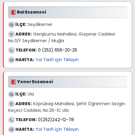
Bal Eczanesi
İLÇE:
Seydikemer
ADRES:
Gerişburnu Mahallesi, Gürpınar Caddesi
No:3/F Seydikemer / Muğla
TELEFON:
0 (252) 656-20-25
HARİTA:
Yol Tarifi için Tıklayın
Yener Eczanesi
İLÇE:
Ula
ADRES:
Köprübaşı Mahallesi, Şehit Öğretmen Sezgin
Keçeci Caddesi, No:26-1C Ula
TELEFON:
0(252)242-12-78
HARİTA:
Yol Tarifi için Tıklayın