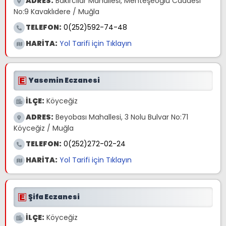
ADRES:
Bakırcılar Mahallesi, Menteşeoğlu Caddesi
No:9 Kavaklıdere / Muğla
TELEFON:
0(252)592-74-48
HARİTA:
Yol Tarifi için Tıklayın
Yasemin Eczanesi
İLÇE:
Köyceğiz
ADRES:
Beyobası Mahallesi, 3 Nolu Bulvar No:71
Köyceğiz / Muğla
TELEFON:
0(252)272-02-24
HARİTA:
Yol Tarifi için Tıklayın
Şifa Eczanesi
İLÇE:
Köyceğiz