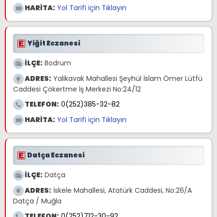
HARİTA:
Yol Tarifi için Tıklayın
Yiğit Eczanesi
İLÇE:
Bodrum
ADRES:
Yalikavak Mahallesi Şeyhül İslam Ömer Lütfü
Caddesi Çökertme İş Merkezi No:24/12
TELEFON:
0(252)385-32-82
HARİTA:
Yol Tarifi için Tıklayın
Datça Eczanesi
İLÇE:
Datça
ADRES:
İskele Mahallesi, Atatürk Caddesi, No:26/A
Datça / Muğla
TELEFON:
0(252)712-30-92