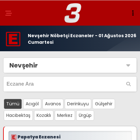
Nevşehir Nöbetçi Eczaneler - 01 Ağustos 2026
Cumartesi
Nevşehir
Tümü
Acıgöl
Avanos
Derinkuyu
Gülşehir
Hacıbektaş
Kozaklı
Merkez
Ürgüp
Papatya Eczanesi