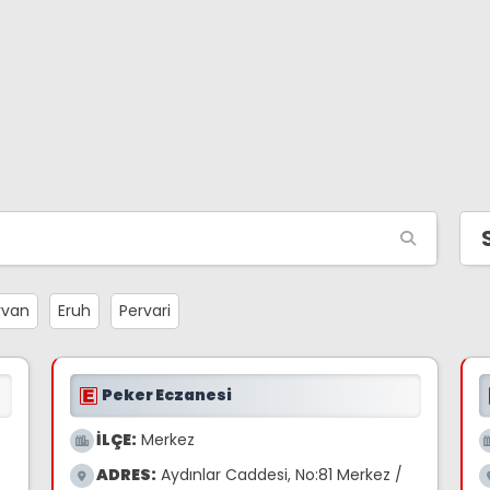
rvan
Eruh
Pervari
Peker Eczanesi
İLÇE:
Merkez
ADRES:
Aydınlar Caddesi, No:81 Merkez /