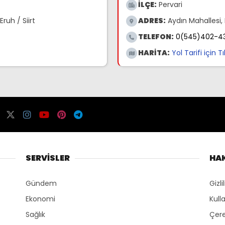
İLÇE:
Pervari
ruh / Siirt
ADRES:
Aydın Mahallesi, 
TELEFON:
0(545)402-4
HARİTA:
Yol Tarifi için T
SERVİSLER
HA
Gündem
Gizli
Ekonomi
Kull
Sağlık
Çere