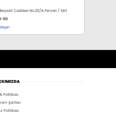
Beyazıt Caddesi No:20/A Pervari / Siirt
3-89
ıklayın
KKIMIZDA
lik Politikası
anım Şartları
z Politikası