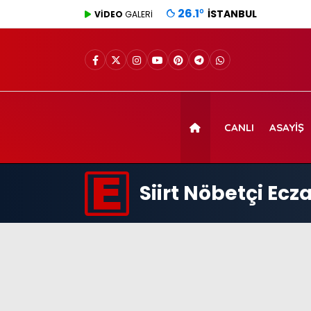
26.1
°
İSTANBUL
VİDEO
GALERİ
CANLI
ASAYIŞ
Siirt Nöbetçi Ec