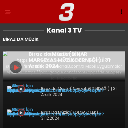
Kanal 3 TV
BİRAZ DA MÜZİK
Biraz da Müzik (DİNAR
MARSEYAS MÜZİK DERNEĞİ ) | 31
Aralık 2024
Biraz da Müzik ( Nevzat ALTINDAĞ ) | 31
Aralık 2024
Biraz Da Müzik (TOLGA DİLEK) |
31.12.2024