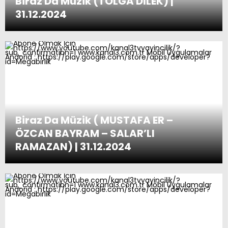
Biraz Da Müzik (TOLGA DİLEK) |
31.12.2024
Biraz Da Müzik ( MUSTAFA ER –
ÖZCAN BAYRAM – SALAR’LI
RAMAZAN) | 31.12.2024