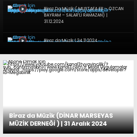
Biraz Da Müzik ( MUSTAFA ER – ÖZCAN
BAYRAM – SALAR’LI RAMAZAN) |
31.12.2024
Biraz da Müzik | 24.11.2024
BİRAZ DA MÜZİK | 12.04.2024
BİRAZ DA MÜZİK BAYRAM ÖZEL |
11.04.2024
Biraz da Müzik (DİNAR MARSEYAS
MÜZİK DERNEĞİ ) | 31 Aralık 2024
BİRAZDA MÜZİK BAYRAM ÖZEL |