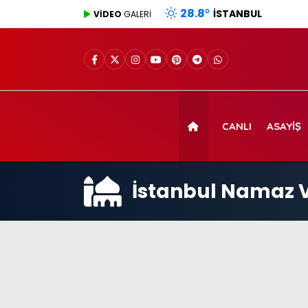
28.8
°
İSTANBUL
VİDEO
GALERİ
CANLI
ASAYIŞ
İstanbul Namaz V