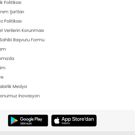
lik Politikası
anım Şartları
z Politikası
sel Verilerin Korunması
 Sahibi Başvuru Formu
lam
kımızda
şim
ye
birlik Medya
yonumuz İnovasyon