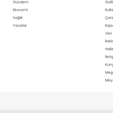
Gündem
Gizli
Ekonomi
Kull
Sağlık
Çere
Yazarlar
Kişi
Veri
Rek
Hak
İleti
Kün
Mega
Mis