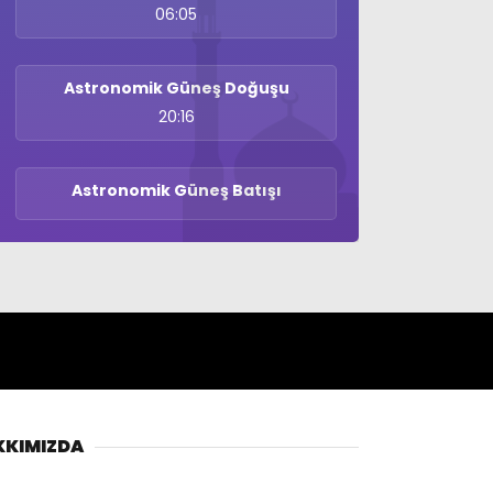
06:05
Astronomik Güneş Doğuşu
20:16
Astronomik Güneş Batışı
KKIMIZDA