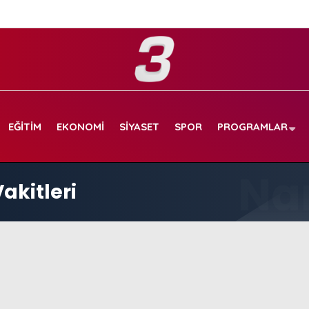
EĞITIM
EKONOMI
SIYASET
SPOR
PROGRAMLAR
akitleri