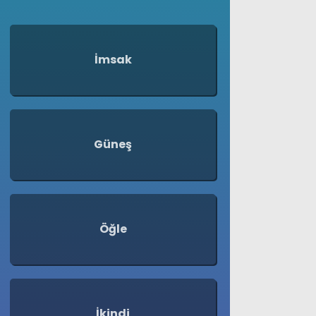
İmsak
Güneş
Öğle
İkindi