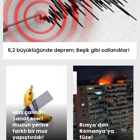
6,2 büyüklüğünde deprem: Beşik gibi sallandılar!
Muz çalındı:
Sanat eseri
muzun yerine
Rusya’dan
farklı bir muz
Romanya’ya
yapıştırıldı!
füze!