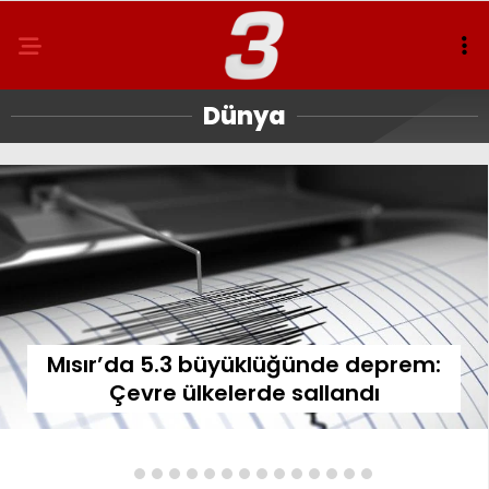
Dünya
Mısır’da 5.3 büyüklüğünde deprem:
Çevre ülkelerde sallandı