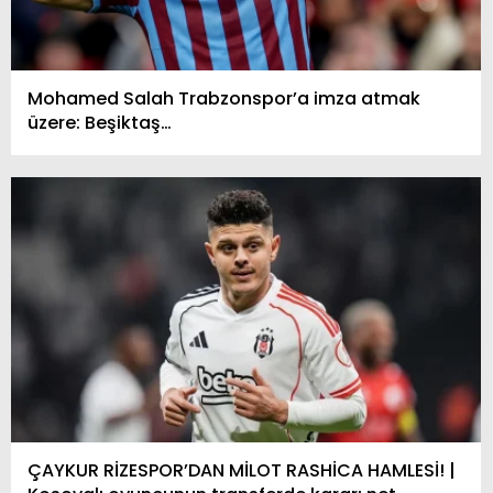
18
Trabzonspor
0
0
0
Mohamed Salah Trabzonspor’a imza atmak
üzere: Beşiktaş…
ÇAYKUR RİZESPOR’DAN MİLOT RASHİCA HAMLESİ! |