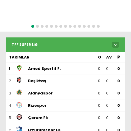
TFF SÜPER LIG
TAKIMLAR
O
AV
P
1
Amed Sportif F.
0
0
0
2
Beşiktaş
0
0
0
3
Alanyaspor
0
0
0
4
Rizespor
0
0
0
5
Çorum Fk
0
0
0
6
Erzurumspor FK
0
0
0