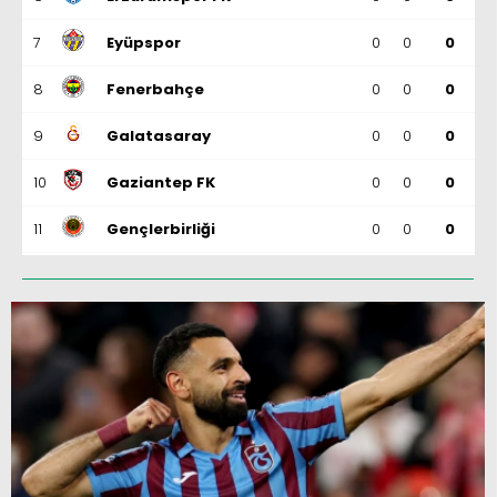
7
Eyüpspor
0
0
0
8
Fenerbahçe
0
0
0
9
Galatasaray
0
0
0
10
Gaziantep FK
0
0
0
11
Gençlerbirliği
0
0
0
12
Göztepe
0
0
0
13
Başakşehir
0
0
0
14
Kasımpaşa
0
0
0
15
Kocaelispor
0
0
0
16
Konyaspor
0
0
0
17
Samsunspor
0
0
0