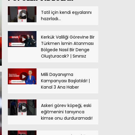
Bölge Haberleri | 27 OCAK
2025
Tatil için kendi eşyalarını
hazırladı…
Bölge Haberleri | 24 OCAK
2025
Kerkük Valiliği Görevine Bir
Türkmen İsmin Atanması
Bölgede Nasıl Bir Denge
Oluşturacak? | Sınırsız
Bölge Haberleri | 23 OCAK
2025
Milli Dayanışma
Kampanyası Başlatıldı! |
Kanal 3 Ana Haber
Askeri görev köpeği, eski
eğitmenini tanıyınca
kimse onu durduramadı!