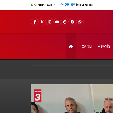
25.5
°
İSTANBUL
VİDEO
GALERİ
CANLI
ASAYIŞ