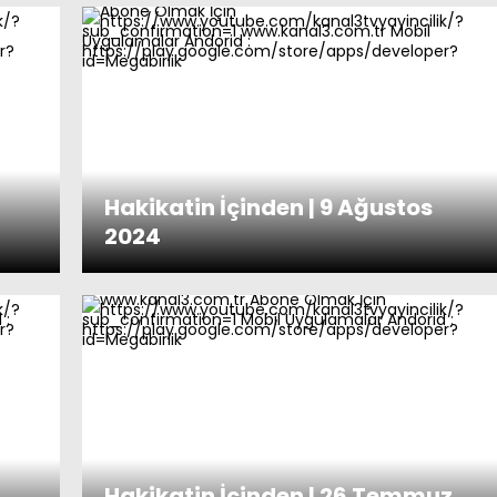
Hakikatin İçinden | 9 Ağustos
2024
Hakikatin İçinden | 26 Temmuz