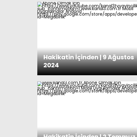
Hakikatin İçinden | 9 Ağustos
2024
Hakikatin İçinden | 2 Temmuz