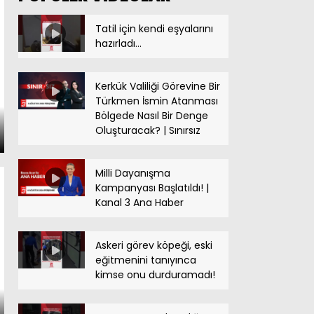
Hakikatin İçinden | 27 Eylül
Tatil için kendi eşyalarını
2024
hazırladı…
Kerkük Valiliği Görevine Bir
Türkmen İsmin Atanması
Bölgede Nasıl Bir Denge
Oluşturacak? | Sınırsız
Milli Dayanışma
Kampanyası Başlatıldı! |
Kanal 3 Ana Haber
Askeri görev köpeği, eski
eğitmenini tanıyınca
kimse onu durduramadı!