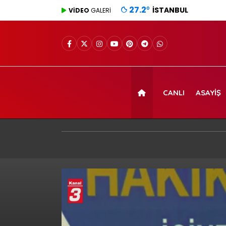
27.2
°
İSTANBUL
VİDEO
GALERİ
CANLI
ASAYIŞ