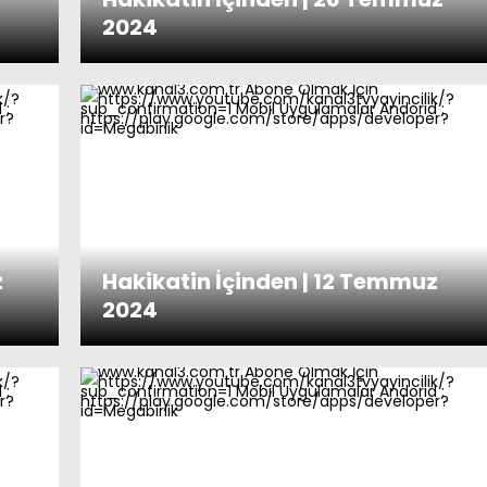
2024
z
Hakikatin İçinden | 12 Temmuz
2024