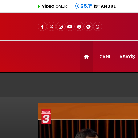
25.1
°
İSTANBUL
VİDEO
GALERİ
CANLI
ASAYIŞ