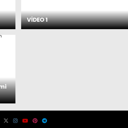
VİDEO 1
lmi