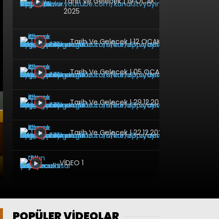
Tarih Ve Gelecek | 19 OCAK
2025
Tarih Ve Gelecek | 12 OCAK 2025
Tarih Ve Gelecek | 05 OCAK 2025
Tarih Ve Gelecek | 29.12.2024
Tarih Ve Gelecek | 22.12.2024
VİDEO 1
afyomkarahisar halkı cam
filmi yasağını desdekliyor
POPÜLER VİDEOLAR