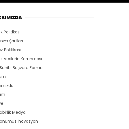
KKIMIZDA
lik Politikası
anım Şartları
z Politikası
sel Verilerin Korunması
 Sahibi Başvuru Formu
lam
kımızda
şim
ye
birlik Medya
yonumuz İnovasyon