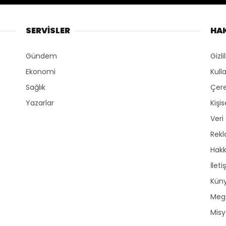
SERVİSLER
HA
Gündem
Gizli
Ekonomi
Kull
Sağlık
Çere
Yazarlar
Kişi
Veri
Rek
Hak
İleti
Kün
Mega
Mis