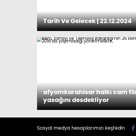
Tarih Ve Gelecek | 22.12.2024
afyomkarahisar halkı cam fi
yasağını desdekliyor
Sosyal medya hesaplarımızı keşfedin