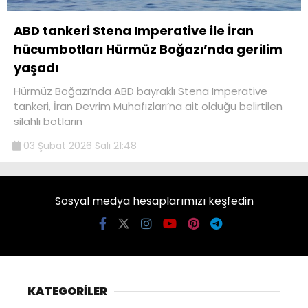
ABD tankeri Stena Imperative ile İran
hücumbotları Hürmüz Boğazı’nda gerilim
yaşadı
Hürmüz Boğazı’nda ABD bayraklı Stena Imperative
tankeri, İran Devrim Muhafızları’na ait olduğu belirtilen
silahlı botların
03 Şubat 2026 Salı 21:48
Sosyal medya hesaplarımızı keşfedin
KATEGORİLER