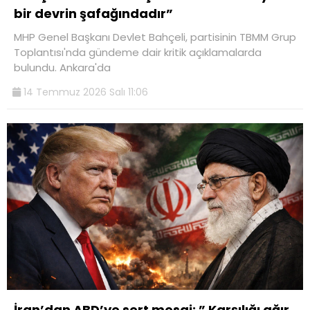
bir devrin şafağındadır”
MHP Genel Başkanı Devlet Bahçeli, partisinin TBMM Grup
Toplantısı'nda gündeme dair kritik açıklamalarda
bulundu. Ankara'da
14 Temmuz 2026 Salı 11:06
İran’dan ABD’ye sert mesaj: ” Karşılığı ağır