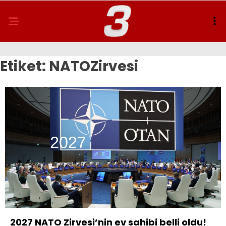
Etiket:
NATOZirvesi
2027 NATO Zirvesi’nin ev sahibi belli oldu!