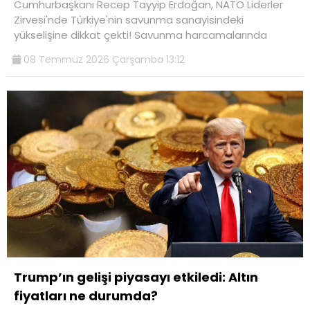
Cumhurbaşkanı Recep Tayyip Erdoğan, NATO Liderler
Zirvesi'nde Türkiye'nin savunma sanayisindeki
yükselişine dikkat çekti! Savunma harcamalarında
08 Temmuz 2026 Çarşamba 13:12
Trump’ın gelişi piyasayı etkiledi: Altın
fiyatları ne durumda?