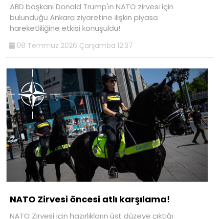
ABD başkanı Donald Trump'ın NATO zirvesi için
bulunduğu Ankara ziyaretine ilişkin piyasa
hareketliliğine etkisi konuşuldu!
08 Temmuz 2026 Çarşamba 12:37
NATO Zirvesi öncesi atlı karşılama!
NATO Zirvesi için hazırlıkların üst düzeye çıktığı