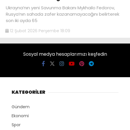
Ukrayna’nın yeni Savunma Bakanı Mykhailo Fedorov,
Rusya’nın sahada zafer kazanamayacağını belirterek
son iki ayda 65
12 Şubat 2026 Perşembe 18:09
Sosyal medya hesaplarımızı keşfedin
KATEGORİLER
Gündem
Ekonomi
Spor