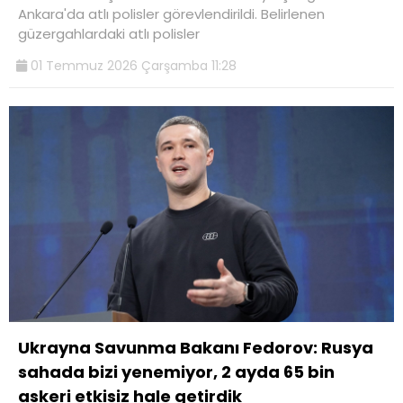
Ankara'da atlı polisler görevlendirildi. Belirlenen
güzergahlardaki atlı polisler
01 Temmuz 2026 Çarşamba 11:28
Ukrayna Savunma Bakanı Fedorov: Rusya
sahada bizi yenemiyor, 2 ayda 65 bin
askeri etkisiz hale getirdik