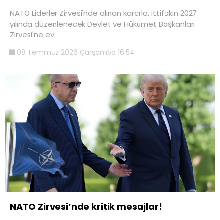
NATO Liderler Zirvesi'nde alınan kararla, ittifakın 2027
yılında düzenlenecek Devlet ve Hükümet Başkanları
Zirvesi'ne ev
08 Temmuz 2026 Çarşamba 16:54
NATO Zirvesi’nde kritik mesajlar!