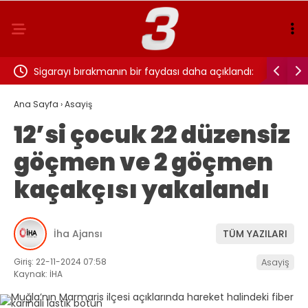
ı…
Sigarayı bırakmanın bir faydası daha açıklandı:
Cansever 
Beyin sağlığı için 7 yıl detayı dikkat çekti
Ana Sayfa
›
Asayiş
12’si çocuk 22 düzensiz
göçmen ve 2 göçmen
kaçakçısı yakalandı
İha Ajansı
TÜM YAZILARI
Giriş: 22-11-2024 07:58
Asayiş
Kaynak: İHA