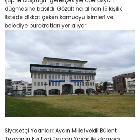
şüphe oluştuğu” gerekçesiyle operasyon
düğmesine basıldı. Gözaltına alınan 15 kişilik
listede dikkat çeken kamuoyu isimleri ve
belediye bürokratları yer alıyor:
Siyasetçi Yakınları:
Aydın Milletvekili Bülent
Tezcan’ın kızı
Ezgi Tezcan Yaşar
ile damadı