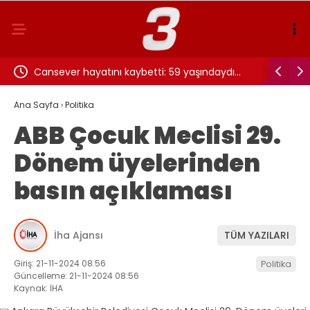
Cansever hayatını kaybetti: 59 yaşındaydı…
1. nakil 
ekranı!
Ana Sayfa
›
Politika
ABB Çocuk Meclisi 29.
Dönem üyelerinden
basın açıklaması
İha Ajansı
TÜM YAZILARI
Giriş: 21-11-2024 08:56
Politika
Güncelleme: 21-11-2024 08:56
Kaynak: İHA