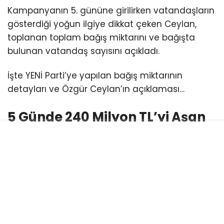
Kampanyanın 5. gününe girilirken vatandaşların
gösterdiği yoğun ilgiye dikkat çeken Ceylan,
toplanan toplam bağış miktarını ve bağışta
bulunan vatandaş sayısını açıkladı.
İşte YENİ Parti’ye yapılan bağış miktarının
detayları ve Özgür Ceylan’ın açıklaması…
5 Günde 240 Milyon TL’yi Aşan
Bağış
Özgür Ceylan’ın paylaştığı bilgilere göre,
dayanışma kampanyasının 5’inci gününde 113
bin 678 vatandaş katılım sağladı ve toplamda
240 milyon 305 bin 252 TL bağış toplandı.