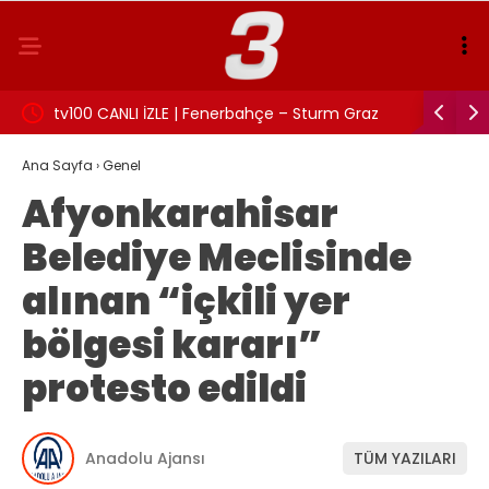
eni…
tv100 CANLI İZLE | Fenerbahçe – Sturm Graz
Balkona p
maçı izle!
Ana Sayfa
›
Genel
Afyonkarahisar
Belediye Meclisinde
alınan “içkili yer
bölgesi kararı”
protesto edildi
Anadolu Ajansı
TÜM YAZILARI