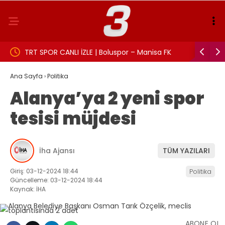
Manisa FK
Aslı Bekiroğlu’ndan üzen haber: Yine…
TR
 linki
ma
Ana Sayfa
›
Politika
Alanya’ya 2 yeni spor
tesisi müjdesi
İha Ajansı
TÜM YAZILARI
Giriş: 03-12-2024 18:44
Politika
Güncelleme: 03-12-2024 18:44
Kaynak: İHA
ABONE OL