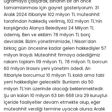
uğramaya çalışarak, binanın bir an önce
tamamlanması için gayret gösteriyorum. 31
Aralık 2024 itibariyle 102 milyon TL müteahhit
tarafından hakkediş verilmiş, 102 milyon TL’nin
karşılığında Alanya Belediyesi 24 Milyon TL
ödemiş. Ben ve ekibim 78 milyon TL borç
devraldık. Bizim yönetimimizde, 1 Nisan’dan
birkaç gün öncesine kadar gelen hakkedişler 57
milyon liraydı. Müteahhit firmaya ödediğimiz
rakam toplam 119 milyon TL. 78 milyon TL borcun
60 milyon lirasını yeni yönetim ödedi. An
itibariyle borcumuz 10 milyon TL kaldı ama tabi
yeni hakkedişler gelecektir. Bunların da 50
milyon TL’nin üzerinde olacağı beklenmektedir.
Şu an kalan 10 milyon 63 bin 668 Lira 29 kuruştur.
İçeride faaliyetler devam etmekte olup, eğer
müteahhit verdiği termine uyacak olursa Aralık