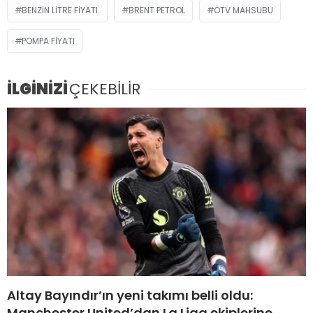
BENZIN LITRE FIYATI.
BRENT PETROL
ÖTV MAHSUBU
POMPA FIYATI
İLGİNİZİ
ÇEKEBİLİR
Altay Bayındır’ın yeni takımı belli oldu:
Manchester United’dan La Liga ekiplerine