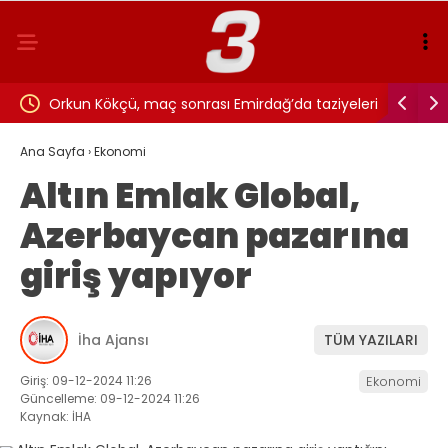
Orkun Kökçü, maç sonrası Emirdağ’da taziyeleri
Altay Bayın
atın
kabul etti
Manchester
Ana Sayfa
›
Ekonomi
Altın Emlak Global,
alma opsiy
Azerbaycan pazarına
giriş yapıyor
İha Ajansı
TÜM YAZILARI
Giriş: 09-12-2024 11:26
Ekonomi
Güncelleme: 09-12-2024 11:26
Kaynak: İHA