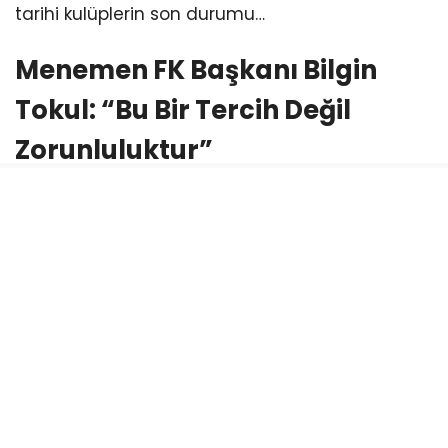
tarihi kulüplerin son durumu…
Menemen FK Başkanı Bilgin
Tokul: “Bu Bir Tercih Değil
Zorunluluktur”
Sezon öncesinde teknik direktörlüğe Tolga
Doğantez’i getirerek antrenmanlara başlayan
Menemen FK, Başkan Bilgin Tokul’un gazete
ilanıyla duyurduğu ligden çekilme kararıyla
sarsıldı. Kentin ve ilçenin kulübe karşı
ilgisizliğinden şikayet eden Tokul, yalnız
bırakıldıklarını vurguladı.