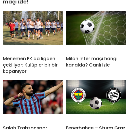
maçı izle!
Menemen FK da ligden
Milan İnter maçı hangi
çekiliyor: Kulüpler bir bir
kanalda? Canlı izle
kapanıyor
Salah Trabzonspor
Fenerbahçe – Sturm Graz