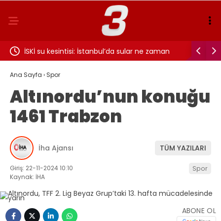
yatları
İSKİ su kesintisi: İstanbul’da sular ne zaman
Çeyrek al
gelecek?
Ana Sayfa
›
Spor
Altınordu’nun konuğu
1461 Trabzon
İha Ajansı
TÜM YAZILARI
Giriş: 22-11-2024 10:10
Spor
Kaynak: İHA
ABONE OL