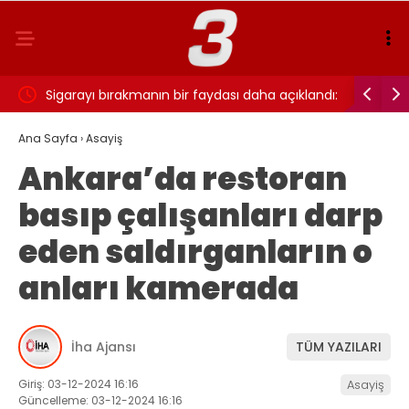
ı…
Sigarayı bırakmanın bir faydası daha açıklandı:
Cansever 
Beyin sağlığı için 7 yıl detayı dikkat çekti
Ana Sayfa
›
Asayiş
Ankara’da restoran
basıp çalışanları darp
eden saldırganların o
anları kamerada
İha Ajansı
TÜM YAZILARI
Giriş: 03-12-2024 16:16
Asayiş
Güncelleme: 03-12-2024 16:16