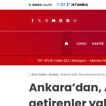
27.2
°
İSTANBUL
VİDEO
GALERİ
CANLI
ASAYIŞ
TRT SPOR CANLI İZLE | Boluspor – Manisa FK 
frekans ve izleme linki
Ana Sayfa
›
Asayiş
›
Ankara’dan, Afyonkarahisar’a u
Ankara’dan, 
getirenler y