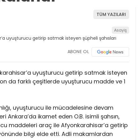
TÜM YAZILARI
Asayiş
ABONE OL
arahisar’a uyuşturucu getirip satmak isteyen
yon da farklı çeşitlerde uyuşturucu madde ve 1
lığı, uyuşturucu ile mücadelesine devam
ri Ankara’da ikamet eden O.B. isimli şahsın,
rucu maddeleri araç ile Afyonkarahisar’a getirip
önünde bilgi elde etti. Adli makamlardan