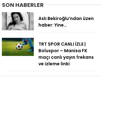
SON HABERLER
Aslı Bekiroğlu’ndan üzen
haber: Yine…
TRT SPOR CANLI İZLE |
Boluspor – Manisa FK
maçı canlı yayın frekans
ve izleme linki
Cimer’e şikayet ettiler: 71
bin liralık fatura şoku!
Ebrar Karakurt’tan kötü
haber: Kadrodan çıkarıldı
Hamza Akman’dan