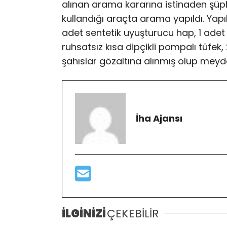
alınan arama kararına istinaden şüphel
kullandığı araçta arama yapıldı. Y
adet sentetik uyuşturucu hap, 1 ade
ruhsatsız kısa dipçikli pompalı tüfek,
şahıslar gözaltına alınmış olup meydan
İha Ajansı
İLGİNİZİ
ÇEKEBİLİR