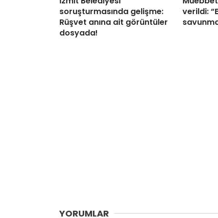
İzmit Belediyesi
Müebbet 
soruşturmasında gelişme:
verildi: 
Rüşvet anına ait görüntüler
savunma
dosyada!
YORUMLAR