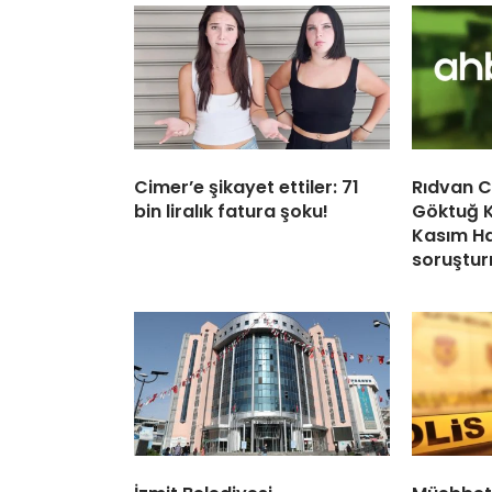
Cimer’e şikayet ettiler: 71
Rıdvan C
bin liralık fatura şoku!
Göktuğ 
Kasım Ha
soruştu