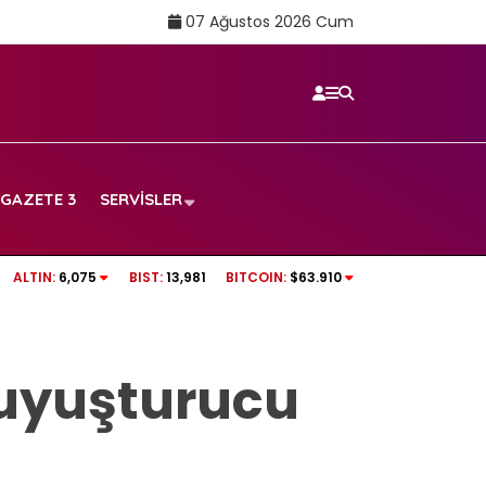
07 Ağustos 2026 Cum
GAZETE 3
SERVISLER
TRT SPOR CANLI İZLE | Boluspor – Manisa FK
ALTIN:
6,075
BIST:
13,981
BITCOIN:
$63.910
frekans ve izleme linki
 uyuşturucu