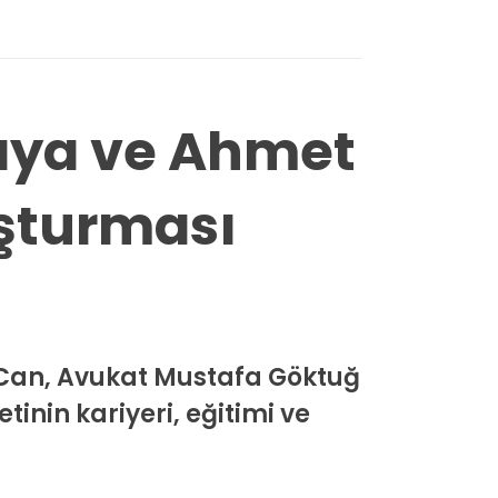
aya ve Ahmet
şturması
Can, Avukat Mustafa Göktuğ
inin kariyeri, eğitimi ve