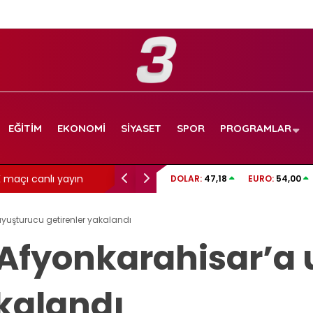
EĞITIM
EKONOMI
SIYASET
SPOR
PROGRAMLAR
maçı canlı yayın
Aslı Bekiroğlu’ndan üzen haber: Yine…
DOLAR:
47,18
EURO:
54,00
yuşturucu getirenler yakalandı
Afyonkarahisar’a
akalandı