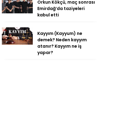
Orkun Kökçü, maç sonrası
Emirdağ’da taziyeleri
kabul etti
Kayyım (Kayyum) ne
demek? Neden kayyım
atanır? Kayyım ne iş
yapar?