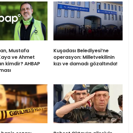
an, Mustafa
Kuşadası Belediyesi’ne
Kaya ve Ahmet
operasyon: Milletvekilinin
n kimdir? AHBAP
kızı ve damadı gözaltında!
rması