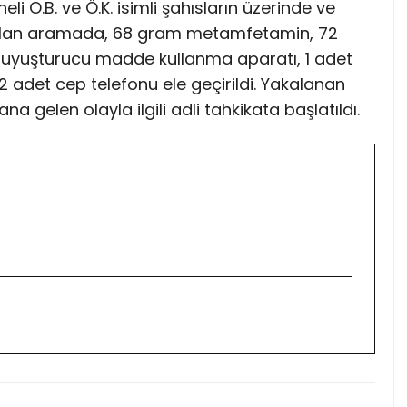
i O.B. ve Ö.K. isimli şahısların üzerinde ve
apılan aramada, 68 gram metamfetamin, 72
t uyuşturucu madde kullanma aparatı, 1 adet
 2 adet cep telefonu ele geçirildi. Yakalanan
a gelen olayla ilgili adli tahkikata başlatıldı.