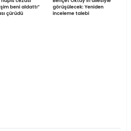
hapis cezası
Behçet Oktay’ın ailesiyle
“Eşim beni aldattı”
görüşülecek: Yeniden
sı çürüdü
inceleme talebi