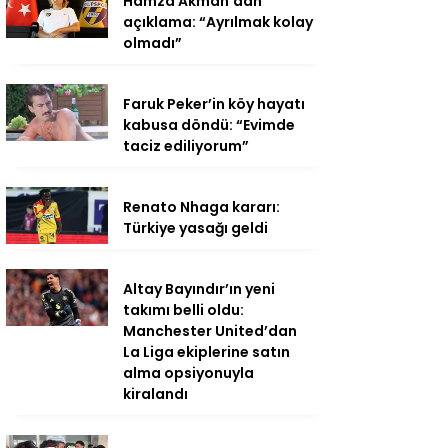
Hamza Akman’dan
açıklama: “Ayrılmak kolay
olmadı”
Faruk Peker’in köy hayatı
kabusa döndü: “Evimde
taciz ediliyorum”
Renato Nhaga kararı:
Türkiye yasağı geldi
Altay Bayındır’ın yeni
takımı belli oldu:
Manchester United’dan
La Liga ekiplerine satın
alma opsiyonuyla
kiralandı