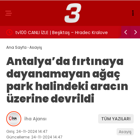
:
tv100 CANLI İZLE | Beşiktaş – Hradec Kralove
İzmit Bel
maçı canlı izle!
Rüşvet an
Ana Sayfa
›
Asayiş
Antalya’da fırtınaya
dayanamayan ağaç
park halindeki aracın
üzerine devrildi
İha Ajansı
TÜM YAZILARI
Giriş: 24-11-2024 14:47
Asayiş
Güncelleme: 24-11-2024 14:47