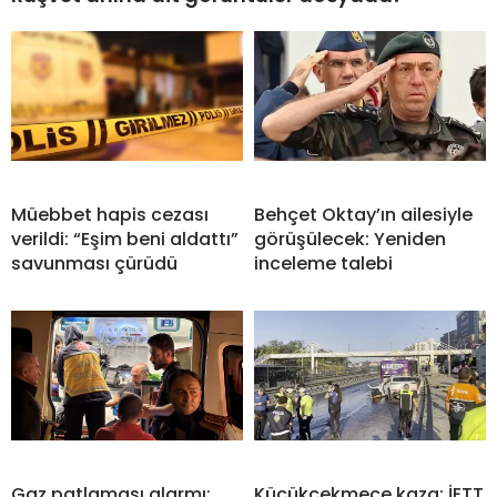
Müebbet hapis cezası
Behçet Oktay’ın ailesiyle
verildi: “Eşim beni aldattı”
görüşülecek: Yeniden
savunması çürüdü
inceleme talebi
Gaz patlaması alarmı:
Küçükçekmece kaza: İETT