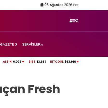
06 Ağustos 2026 Per
GAZETE 3
SERVISLER
Rüşvet anına ait
tv100 CANLI İZLE | Beşiktaş – Hradec Kralove
ALTIN:
6,075
BIST:
13,981
BITCOIN:
$63.910
açan Fresh