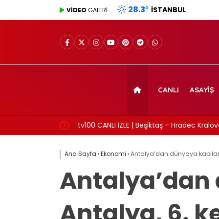
28.3
°
İSTANBUL
VİDEO
GALERİ
CANLI
ASAYIŞ
üşvet anına ait
tv100 CANLI İZLE | Beşiktaş – Hradec Kralove 
Ana Sayfa
›
Ekonomi
›
Antalya’dan dünyaya kapıları
Antalya’dan 
Antalya, 6. 