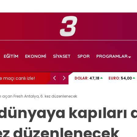
EĞITIM
EKONOMI
SIYASET
SPOR
PROGRAMLAR
maçı canlı izle!
İzmit Belediyesi soruşturmasında gelişme: 
DOLAR:
47,18
EURO:
54,00
görüntüler dosyada!
 açan Fresh Antalya, 6. kez düzenlenecek
dünyaya kapıları 
kez düzenlenecek