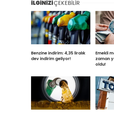
İLGİNİZİ
ÇEKEBİLİR
Benzine indirim: 4,35 liralık
Emekli m
dev indirim geliyor!
zaman ya
oldu!