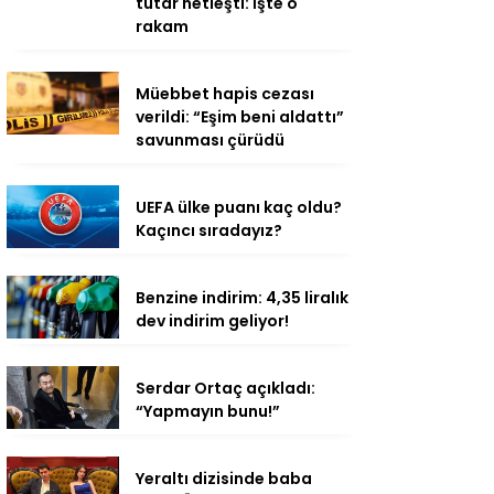
tutar netleşti: İşte o
rakam
Müebbet hapis cezası
verildi: “Eşim beni aldattı”
savunması çürüdü
UEFA ülke puanı kaç oldu?
Kaçıncı sıradayız?
Benzine indirim: 4,35 liralık
dev indirim geliyor!
Serdar Ortaç açıkladı:
“Yapmayın bunu!”
Yeraltı dizisinde baba