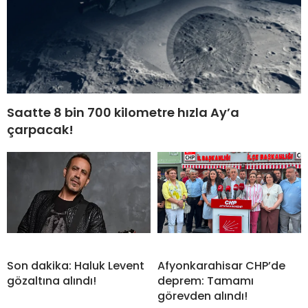
Saatte 8 bin 700 kilometre hızla Ay’a
çarpacak!
Son dakika: Haluk Levent
Afyonkarahisar CHP’de
gözaltına alındı!
deprem: Tamamı
görevden alındı!