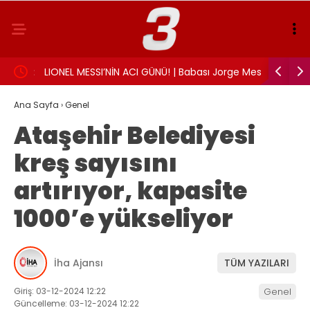
landı:
LIONEL MESSI’NİN ACI GÜNÜ! | Babası Jorge Messi
Sigarayı 
hayatını kaybetti
Beyin sağl
Ana Sayfa
›
Genel
Ataşehir Belediyesi
kreş sayısını
artırıyor, kapasite
1000’e yükseliyor
İha Ajansı
TÜM YAZILARI
Giriş: 03-12-2024 12:22
Genel
Güncelleme: 03-12-2024 12:22