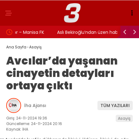
FK
Aslı Bekiroğlu’ndan üzen haber: Yine…
TRT SPOR 
maçı canl
Ana Sayfa
›
Asayiş
Avcılar’da yaşanan
cinayetin detayları
ortaya çıktı
İha Ajansı
TÜM YAZILARI
Giriş: 24-11-2024 19:36
Asayiş
Güncelleme: 24-11-2024 20:16
Kaynak: İHA