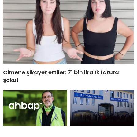
Cimer’e şikayet ettiler: 71 bin liralık fatura
şoku!