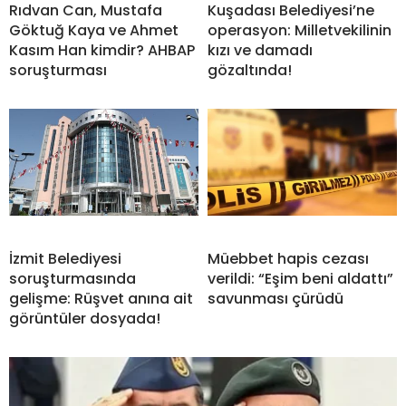
Rıdvan Can, Mustafa
Kuşadası Belediyesi’ne
Göktuğ Kaya ve Ahmet
operasyon: Milletvekilinin
Kasım Han kimdir? AHBAP
kızı ve damadı
soruşturması
gözaltında!
İzmit Belediyesi
Müebbet hapis cezası
soruşturmasında
verildi: “Eşim beni aldattı”
gelişme: Rüşvet anına ait
savunması çürüdü
görüntüler dosyada!