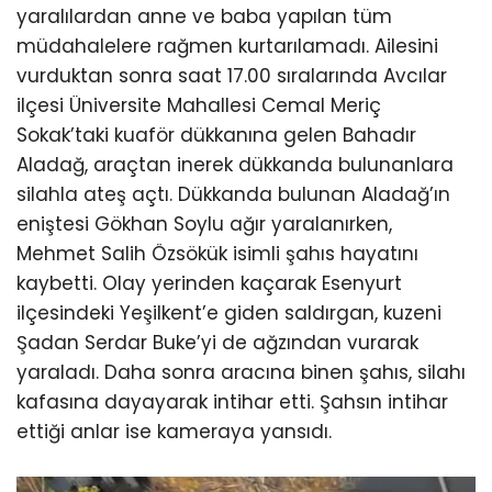
yaralılardan anne ve baba yapılan tüm
müdahalelere rağmen kurtarılamadı. Ailesini
vurduktan sonra saat 17.00 sıralarında Avcılar
ilçesi Üniversite Mahallesi Cemal Meriç
Sokak’taki kuaför dükkanına gelen Bahadır
Aladağ, araçtan inerek dükkanda bulunanlara
silahla ateş açtı. Dükkanda bulunan Aladağ’ın
eniştesi Gökhan Soylu ağır yaralanırken,
Mehmet Salih Özsökük isimli şahıs hayatını
kaybetti. Olay yerinden kaçarak Esenyurt
ilçesindeki Yeşilkent’e giden saldırgan, kuzeni
Şadan Serdar Buke’yi de ağzından vurarak
yaraladı. Daha sonra aracına binen şahıs, silahı
kafasına dayayarak intihar etti. Şahsın intihar
ettiği anlar ise kameraya yansıdı.