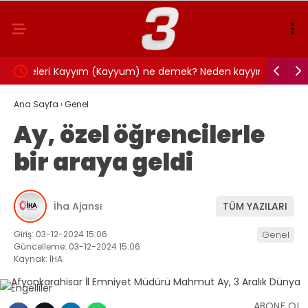
iyeleri
Kayyım (Kayyum) ne demek? Neden kayyım
Orkun Kök
atanır? Kayyım ne iş yapar?
kabul etti
Ana Sayfa
›
Genel
Ay, özel öğrencilerle
bir araya geldi
İha Ajansı
TÜM YAZILARI
Giriş: 03-12-2024 15:06
Genel
Güncelleme: 03-12-2024 15:06
Kaynak: İHA
ABONE OL