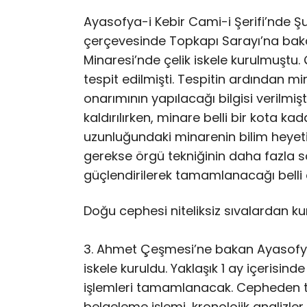
Ayasofya-i Kebir Cami-i Şerifi’nde Ş
çerçevesinde Topkapı Sarayı’na bak
Minaresi’nde çelik iskele kurulmuştu
tespit edilmişti. Tespitin ardından m
onarımının yapılacağı bilgisi verilm
kaldırılırken, minare belli bir kota k
uzunluğundaki minarenin bilim heye
gerekse örgü tekniğinin daha fazla s
güçlendirilerek tamamlanacağı belli 
Doğu cephesi niteliksiz sıvalardan k
3. Ahmet Çeşmesi’ne bakan Ayasofya-
iskele kuruldu. Yaklaşık 1 ay içeris
işlemleri tamamlanacak. Cepheden tem
belgeleme işlemi, kronolojik analizle