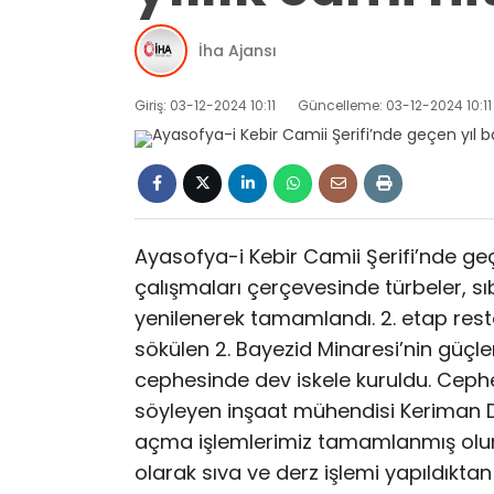
İha Ajansı
Giriş: 03-12-2024 10:11
Güncelleme: 03-12-2024 10:11
Ayasofya-i Kebir Camii Şerifi’nde geç
çalışmaları çerçevesinde türbeler, 
yenilenerek tamamlandı. 2. etap res
sökülen 2. Bayezid Minaresi’nin güçl
cephesinde dev iskele kuruldu. Cephed
söyleyen inşaat mühendisi Keriman Du
açma işlemlerimiz tamamlanmış olur
olarak sıva ve derz işlemi yapıldıktan