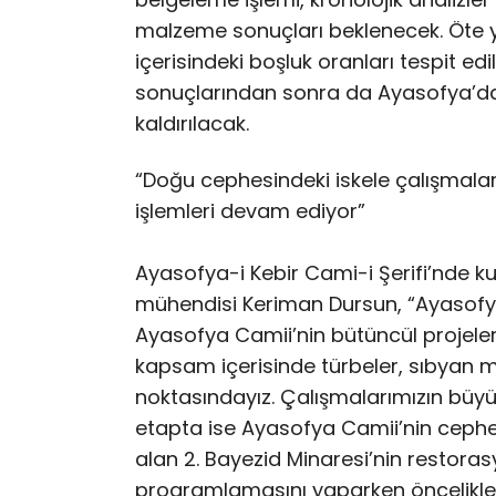
malzeme sonuçları beklenecek. Öte y
içerisindeki boşluk oranları tespit edi
sonuçlarından sonra da Ayasofya’da 
kaldırılacak.
“Doğu cephesindeki iskele çalışmal
işlemleri devam ediyor”
Ayasofya-i Kebir Cami-i Şerifi’nde ku
mühendisi Keriman Dursun, “Ayasofya’
Ayasofya Camii’nin bütüncül projeleri
kapsam içerisinde türbeler, sıbyan
noktasındayız. Çalışmalarımızın büyük
etapta ise Ayasofya Camii’nin cephe
alan 2. Bayezid Minaresi’nin restora
programlamasını yaparken öncelikle ş