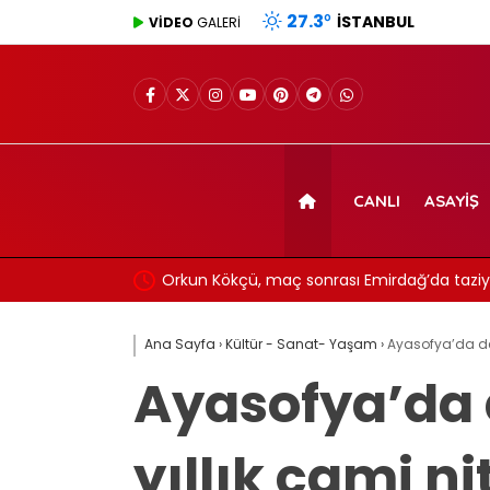
27.3
°
İSTANBUL
VİDEO
GALERİ
CANLI
ASAYIŞ
chester United’dan La
Orkun Kökçü, maç sonrası Emirdağ’da taziye
andı
Ana Sayfa
›
Kültür - Sanat- Yaşam
›
Ayasofya’da dev
Ayasofya’da d
yıllık cami ni