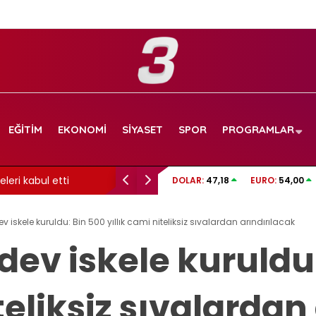
EĞITIM
EKONOMI
SIYASET
SPOR
PROGRAMLAR
leri kabul etti
Altay Bayındır’ın yeni takımı belli oldu: Ma
DOLAR:
47,18
EURO:
54,00
Liga ekiplerine satın alma opsiyonuyla kiral
 iskele kuruldu: Bin 500 yıllık cami niteliksiz sıvalardan arındırılacak
ev iskele kuruldu
teliksiz sıvalardan