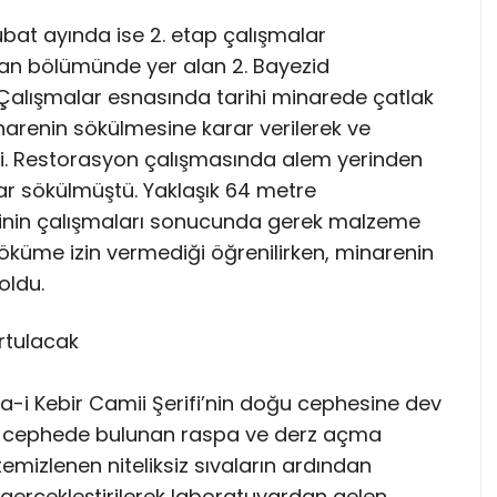
ubat ayında ise 2. etap çalışmalar
an bölümünde yer alan 2. Bayezid
. Çalışmalar esnasında tarihi minarede çatlak
inarenin sökülmesine karar verilerek ve
işti. Restorasyon çalışmasında alem yerinden
adar sökülmüştü. Yaklaşık 64 metre
tinin çalışmaları sonucunda gerek malzeme
öküme izin vermediği öğrenilirken, minarenin
oldu.
urtulacak
i Kebir Camii Şerifi’nin doğu cephesine dev
inde cephede bulunan raspa ve derz açma
izlenen niteliksiz sıvaların ardından
r gerçekleştirilerek laboratuvardan gelen