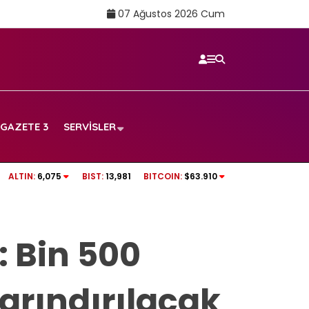
07 Ağustos 2026 Cum
GAZETE 3
SERVISLER
nchester United’dan La
Orkun Kökçü, maç sonrası Emirdağ’da taziye
ALTIN:
6,075
BIST:
13,981
BITCOIN:
$63.910
andı
: Bin 500
 arındırılacak