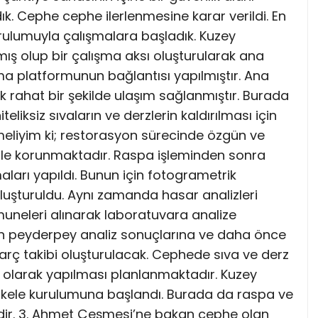
ık. Cephe cephe ilerlenmesine karar verildi. En
rulumuyla çalışmalara başladık. Kuzey
 olup bir çalışma aksı oluşturularak ana
ma platformunun bağlantısı yapılmıştır. Ana
rahat bir şekilde ulaşım sağlanmıştır. Burada
liksiz sıvaların ve derzlerin kaldırılması için
meliyim ki; restorasyon sürecinde özgün ve
Özenle korunmaktadır. Raspa işleminden sonra
ları yapıldı. Bunun için fotogrametrik
luşturuldu. Aynı zamanda hasar analizleri
neleri alınarak laboratuvara analize
an peyderpey analiz sonuçlarına ve daha önce
harç takibi oluşturulacak. Cephede sıva ve derz
olarak yapılması planlanmaktadır. Kuzey
kele kurulumuna başlandı. Burada da raspa ve
ir. 3. Ahmet Çeşmesi’ne bakan cephe olan