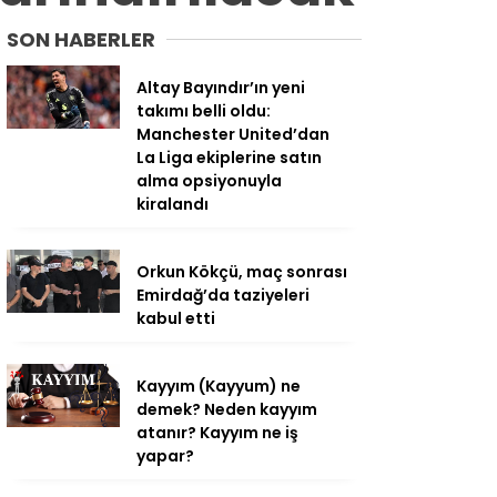
SON HABERLER
Altay Bayındır’ın yeni
takımı belli oldu:
Manchester United’dan
La Liga ekiplerine satın
alma opsiyonuyla
kiralandı
Orkun Kökçü, maç sonrası
Emirdağ’da taziyeleri
kabul etti
Kayyım (Kayyum) ne
demek? Neden kayyım
atanır? Kayyım ne iş
yapar?