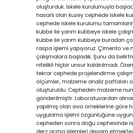
oluşturduk. İskele kurulumuyla başlad
hasarlı olan kuzey cephede iskele ku
cephede iskele kurulumu tamamlanmış
kubbe ile yarım kubbeye iskele çalış
kubbe ile yarım kubbeye buradan çok 
raspa işlemi yapıyoruz. Çimento ve nite
çalışmalara başladık. Şunu da belirt
nitelikli hiçbir unsur kaldırılmadı. 
tekrar cephede projelendirme çalışma
ölçümler, malzeme analiz paftaları o
oluşturuldu. Cepheden malzeme numu
gönderilmiştir. Laboratuvardan alın
yapılmış olan sıva örneklerine göre 
uygulama işlemi özgünlüğüne uygun 
cepheden sonra doğu cephesinde is
derz açma işlemleri devam etmekted