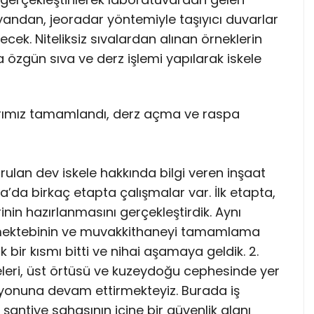
andan, jeoradar yöntemiyle taşıyıcı duvarlar
lecek. Niteliksiz sıvalardan alınan örneklerin
özgün sıva ve derz işlemi yapılarak iskele
arımız tamamlandı, derz açma ve raspa
rulan dev iskele hakkında bilgi veren inşaat
da birkaç etapta çalışmalar var. İlk etapta,
nin hazırlanmasını gerçekleştirdik. Aynı
 mektebinin ve muvakkithaneyi tamamlama
 bir kısmı bitti ve nihai aşamaya geldik. 2.
leri, üst örtüsü ve kuzeydoğu cephesinde yer
syonuna devam ettirmekteyiz. Burada iş
antiye sahasının içine bir güvenlik alanı