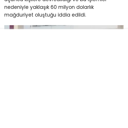
nedeniyle yaklaşık 60 milyon dolarlık
mağduriyet oluştuğu iddia edildi.
Soruşturma dosyasında, Haluk Levent’in
asistanının hesabına dernekten milyonlarca
liralık para aktarıldığı, bazı hesaplarda yüksek
tutarlı bahis hareketleri tespit edildiği ve mali