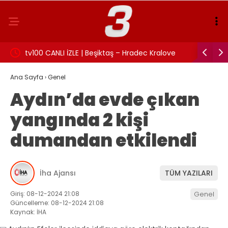
:
tv100 CANLI İZLE | Beşiktaş – Hradec Kralove
İzmit Bel
maçı canlı izle!
Rüşvet an
Ana Sayfa
›
Genel
Aydın’da evde çıkan
yangında 2 kişi
dumandan etkilendi
İha Ajansı
TÜM YAZILARI
Giriş: 08-12-2024 21:08
Genel
Güncelleme: 08-12-2024 21:08
Kaynak: İHA