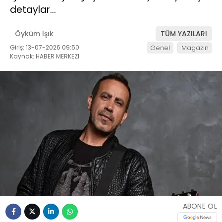
detaylar…
Öyküm Işık
TÜM YAZILARI
Giriş: 13-07-2026 09:50
Genel
Magazin
Kaynak: HABER MERKEZI
ABONE OL