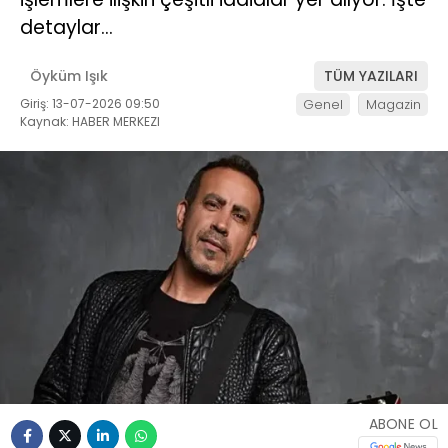
detaylar…
Öyküm Işık
TÜM YAZILARI
Giriş: 13-07-2026 09:50
Genel
Magazin
Kaynak: HABER MERKEZI
ABONE OL