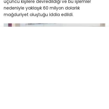
üçüncü kişilere devredildiği ve bu işlemler
nedeniyle yaklaşık 60 milyon dolarlık
mağduriyet oluştuğu iddia edildi.
Soruşturma dosyasında, Haluk Levent’in
asistanının hesabına dernekten milyonlarca
liralık para aktarıldığı, bazı hesaplarda yüksek