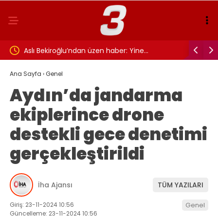
FK
Aslı Bekiroğlu’ndan üzen haber: Yine…
TRT SPOR 
maçı canl
Ana Sayfa
›
Genel
Aydın’da jandarma
ekiplerince drone
destekli gece denetimi
gerçekleştirildi
İha Ajansı
TÜM YAZILARI
Giriş: 23-11-2024 10:56
Genel
Güncelleme: 23-11-2024 10:56