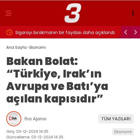
ıklandı:
Cansever hayatını kaybetti: 59 yaşındaydı…
Sigaray
i
Beyin s
Ana Sayfa
›
Ekonomi
Bakan Bolat:
“Türkiye, Irak’ın
Avrupa ve Batı’ya
açılan kapısıdır”
İha Ajansı
TÜM YAZILARI
Giriş: 03-12-2024 14:35
Ekonomi
Güncelleme: 03-12-2024 14:35