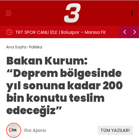
TRT SPOR CANLI İZLE | Boluspor – Manisa FK
Aslı Beki
maçı canlı yayın frekans ve izleme linki
Ana Sayfa
›
Politika
Bakan Kurum:
“Deprem bölgesinde
yıl sonuna kadar 200
bin konutu teslim
edeceğiz”
İha Ajansı
TÜM YAZILARI