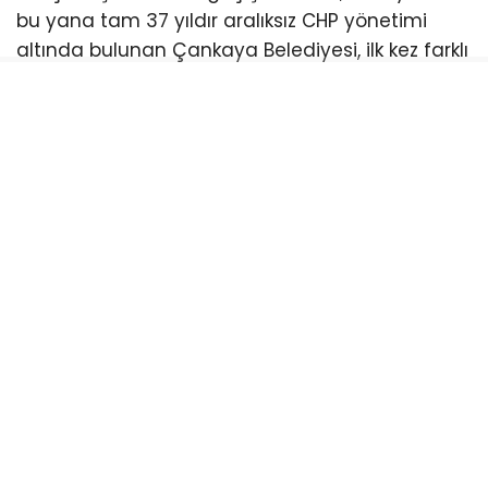
bu yana tam 37 yıldır aralıksız CHP yönetimi
altında bulunan Çankaya Belediyesi, ilk kez farklı
bir siyasi hareketin kontrolüne geçmiş oldu.
CHP’nin en güçlü “sembol kalesi” olarak kabul
edilen ilçedeki bu kırılma, başkent siyasetinde
kartların yeniden dağıtılmasına yol açtı.
Sürecin Arkasındaki Arka Plan