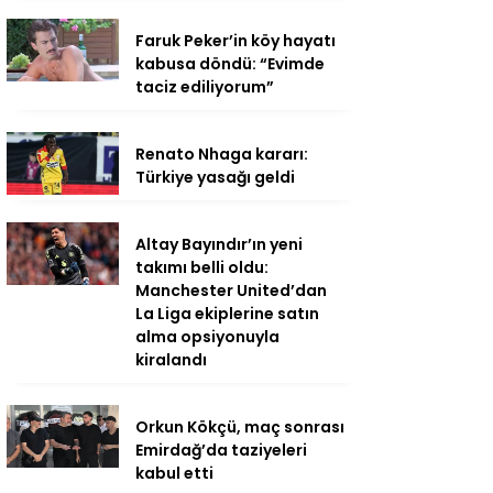
Faruk Peker’in köy hayatı
kabusa döndü: “Evimde
taciz ediliyorum”
Renato Nhaga kararı:
Türkiye yasağı geldi
Altay Bayındır’ın yeni
takımı belli oldu:
Manchester United’dan
La Liga ekiplerine satın
alma opsiyonuyla
kiralandı
Orkun Kökçü, maç sonrası
Emirdağ’da taziyeleri
kabul etti