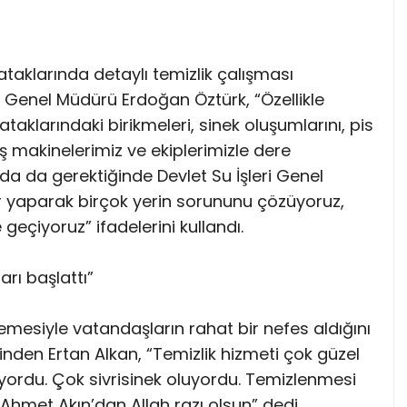
aklarında detaylı temizlik çalışması
Kİ Genel Müdürü Erdoğan Öztürk, “Özellikle
klarındaki birikmeleri, sinek oluşumlarını, pis
ş makinelerimiz ve ekiplerimizle dere
nda da gerektiğinde Devlet Su İşleri Genel
lar yaparak birçok yerin sorununu çözüyoruz,
 geçiyoruz” ifadelerini kullandı.
rı başlattı”
lemesiyle vatandaşların rahat bir nefes aldığını
nden Ertan Alkan, “Temizlik hizmeti çok güzel
ordu. Çok sivrisinek oluyordu. Temizlenmesi
. Ahmet Akın’dan Allah razı olsun” dedi.