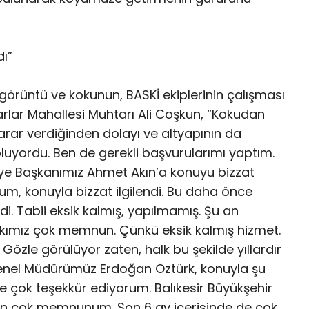
ı”
görüntü ve kokunun, BASKİ ekiplerinin çalışması
carlar Mahallesi Muhtarı Ali Coşkun, “Kokudan
arar verdiğinden dolayı ve altyapının da
yordu. Ben de gerekli başvurularımı yaptım.
iye Başkanımız Ahmet Akın’a konuyu bizzat
rum, konuyla bizzat ilgilendi. Bu daha önce
i. Tabii eksik kalmış, yapılmamış. Şu an
lkımız çok memnun. Çünkü eksik kalmış hizmet.
zle görülüyor zaten, halk bu şekilde yıllardır
Genel Müdürümüz Erdoğan Öztürk, konuyla şu
 de çok teşekkür ediyorum. Balıkesir Büyükşehir
ben çok memnunum. Son 6 ay içerisinde de çok