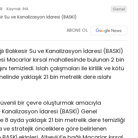
18
Kaynak: İHA
Genel
ABONE OL
lı Balıkesir Su ve Kanalizasyon İdaresi (BASKİ)
çesi Macarlar kırsal mahallesinde bulunan 2 bin
temizledi. Islah çalışmaları ile kirlilik ve kötü
nelinde yaklaşık 21 bin metrelik dere ıslahı
 güvenli bir çevre oluşturmak amacıyla
e Kanalizasyon İdaresi (BASKİ) Genel
e 8 ayda yaklaşık 21 bin metrelik dere temizliği
na ve stratejik önceliklere göre belirlenen
ASKİ ekipleri, Altıeylül’e bağlı Macarlar kırsal