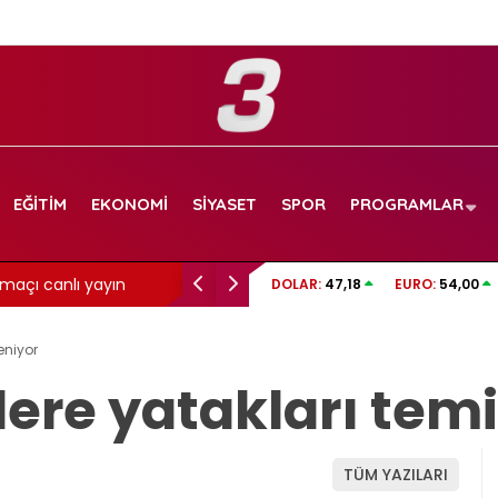
EĞITIM
EKONOMI
SIYASET
SPOR
PROGRAMLAR
maçı canlı yayın
Aslı Bekiroğlu’ndan üzen haber: Yine…
DOLAR:
47,18
EURO:
54,00
eniyor
dere yatakları tem
TÜM YAZILARI