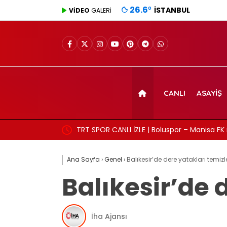
26.6
°
İSTANBUL
VİDEO
GALERİ
CANLI
ASAYIŞ
TRT SPOR CANLI İZLE | Boluspor – Manisa FK 
frekans ve izleme linki
Ana Sayfa
›
Genel
›
Balıkesir’de dere yatakları temizl
Balıkesir’de 
İha Ajansı