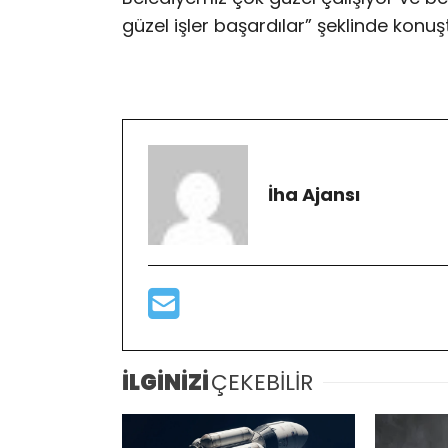
güzel işler başardılar” şeklinde konuş
İha Ajansı
İLGİNİZİ
ÇEKEBİLİR