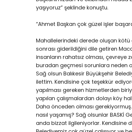
yaşıyoruz” şeklinde konuştu.
“Ahmet Başkan çok güzel işler başard
Mahallelerindeki derede oluşan kötü 
sonrası giderildiğini dile getiren Ma
insanların rahatsız olması, çevreye z
buradan geçmesi sorunlara neden olu
Sağ olsun Balıkesir Büyükşehir Beled
ilettim. Kendisine çok teşekkür ediyo
yapılması gereken hizmetlerden biriyd
yapılan çalışmalardan dolayı köy ha
Daha önceden olması gerekiyormuş. Gö
nasıl yaşamış? Sağ olsunlar BASKİ 
anda bizzat ilgileniyorlar. Kendisine
Belediyemiz çok güzel çalışıyor ve 