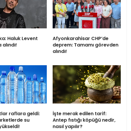
ka: Haluk Levent
Afyonkarahisar CHP’de
 alındı!
deprem: Tamamı görevden
alındı!
tlar raflara geldi:
İşte merak edilen tarif:
arketlerde su
Antep fıstığı köpüğü nedir,
 yükseldi!
nasıl yapılır?