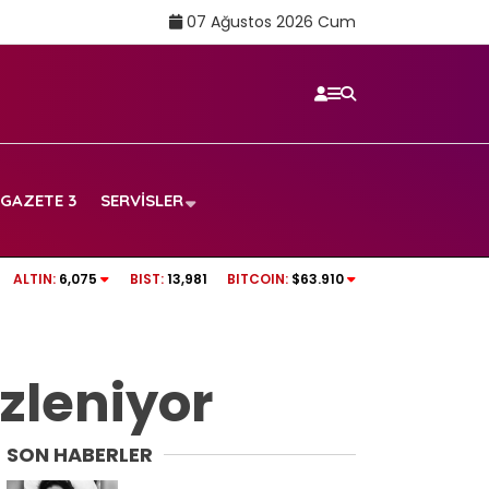
07 Ağustos 2026 Cum
GAZETE 3
SERVISLER
TRT SPOR CANLI İZLE | Boluspor – Manisa FK
ALTIN:
6,075
BIST:
13,981
BITCOIN:
$63.910
frekans ve izleme linki
izleniyor
SON HABERLER