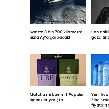
Saatte 8 bin 700 kilometre
Son daki
hızla Ay’a çarpacak!
gözaltına
Matcha mı Ube mi? Popüler
Yeni fiya
içecekler yarışta
Zincir m
fiyatları