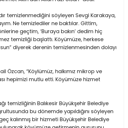
rdır temizlenmediğini söyleyen Sevgi Karakaya,
ım. Ne temizlediler ne baktılar. Gittim,
önlerine geçtim, ‘Buraya bakın’ dedim hiç
ez temizliği başlattı. Köyümüze, herkese
lsun” diyerek derenin temizlenmesinden dolayı
ail Özcan, “Köylümüz, halkımız mikrop ve
sı hepimizi mutlu etti. Köyümüze hizmet
tağı temizliğinin Balıkesir Büyükşehir Belediye
oğrultusunda bu dönemde yapıldığını söyleyen
 geç kalınmış bir hizmeti Büyükşehir Belediye
bulunarak köyümüze getirmenin gururunu