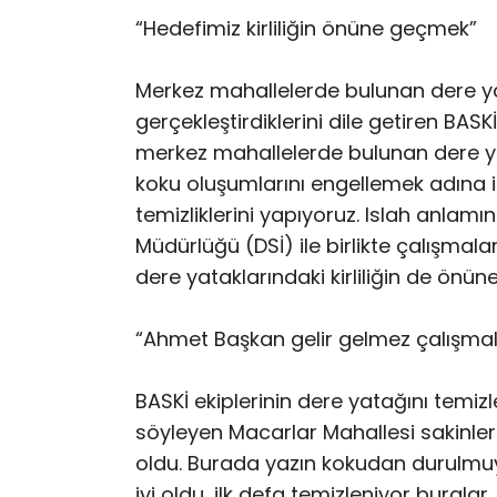
“Hedefimiz kirliliğin önüne geçmek”
Merkez mahallelerde bulunan dere yat
gerçekleştirdiklerini dile getiren BAS
merkez mahallelerde bulunan dere yata
koku oluşumlarını engellemek adına i
temizliklerini yapıyoruz. Islah anlamı
Müdürlüğü (DSİ) ile birlikte çalışma
dere yataklarındaki kirliliğin de önüne
“Ahmet Başkan gelir gelmez çalışmala
BASKİ ekiplerinin dere yatağını temiz
söyleyen Macarlar Mahallesi sakinleri
oldu. Burada yazın kokudan durulmuy
iyi oldu, ilk defa temizleniyor buralar