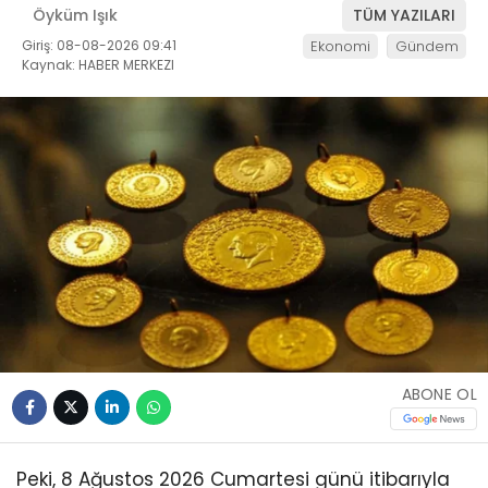
Öyküm Işık
TÜM YAZILARI
Giriş: 08-08-2026 09:41
Ekonomi
Gündem
Kaynak: HABER MERKEZI
ABONE OL
Peki, 8 Ağustos 2026 Cumartesi günü itibarıyla