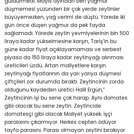
güldürmedi. Mayıs ayından beri yağmur
düşmemesi yüzünden bir çok yerde zeytinler
büyüyemezken, yağ verimi de düştü. Yörede iki
gün önce düşen yağmur da pek fayda
sağlamadı. Yörede zeytin yevmiyelerinin bin 500
liraya kadar yükselmesine karşın, Tariş’in bu
güne kadar fiyat açıklayamaması ve serbest
piyasa da 150 liraya kadar zeytinyağı alınması
üreticileri üzdü. Artan maliyetlere karşın
zeytinyağı fiyatlarının da yarı yarıya düşmesi
çiftçileri zor durumda bıraktı. Zeytincinin zorda
olduğunu kaydeden üretici Halil Ergün,”
Zeytincinin işi bu sene çok harap. Aynı domates
gibi olacak bu sene zeytin. Zeytincide
domatesçi gibi olacak Maliyet yüksek. İşçi
paralarını çıkarmıyor. Herkes cepten ödüyor
tayfa parasını. Parası olmayan zeytini bırakıyor