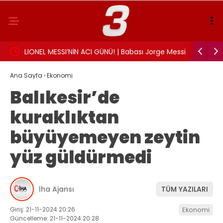
landı:
LIONEL MESSI’NİN ACI GÜNÜ! | Babası Jorge Messi
Sigarayı 
hayatını kaybetti
Beyin sağl
Ana Sayfa
›
Ekonomi
Balıkesir’de
kuraklıktan
büyüyemeyen zeytin
yüz güldürmedi
İha Ajansı
TÜM YAZILARI
Giriş: 21-11-2024 20:26
Ekonomi
Güncelleme: 21-11-2024 20:28