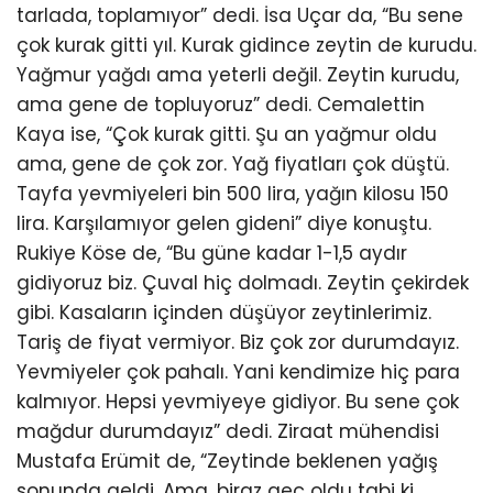
tarlada, toplamıyor” dedi. İsa Uçar da, “Bu sene
çok kurak gitti yıl. Kurak gidince zeytin de kurudu.
Yağmur yağdı ama yeterli değil. Zeytin kurudu,
ama gene de topluyoruz” dedi. Cemalettin
Kaya ise, “Çok kurak gitti. Şu an yağmur oldu
ama, gene de çok zor. Yağ fiyatları çok düştü.
Tayfa yevmiyeleri bin 500 lira, yağın kilosu 150
lira. Karşılamıyor gelen gideni” diye konuştu.
Rukiye Köse de, “Bu güne kadar 1-1,5 aydır
gidiyoruz biz. Çuval hiç dolmadı. Zeytin çekirdek
gibi. Kasaların içinden düşüyor zeytinlerimiz.
Tariş de fiyat vermiyor. Biz çok zor durumdayız.
Yevmiyeler çok pahalı. Yani kendimize hiç para
kalmıyor. Hepsi yevmiyeye gidiyor. Bu sene çok
mağdur durumdayız” dedi. Ziraat mühendisi
Mustafa Erümit de, “Zeytinde beklenen yağış
sonunda geldi. Ama, biraz geç oldu tabi ki.