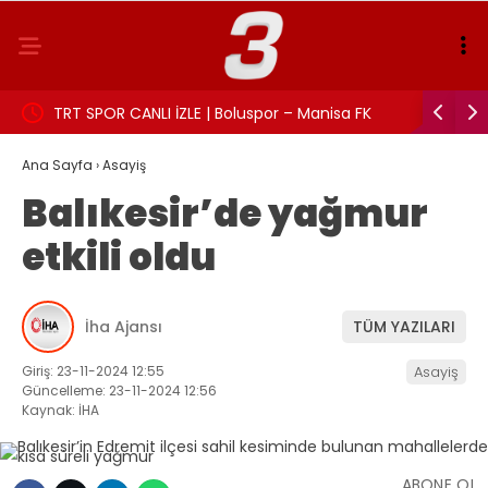
TRT SPOR CANLI İZLE | Boluspor – Manisa FK
Aslı Beki
maçı canlı yayın frekans ve izleme linki
Ana Sayfa
›
Asayiş
Balıkesir’de yağmur
etkili oldu
İha Ajansı
TÜM YAZILARI
Giriş: 23-11-2024 12:55
Asayiş
Güncelleme: 23-11-2024 12:56
Kaynak: İHA
ABONE OL