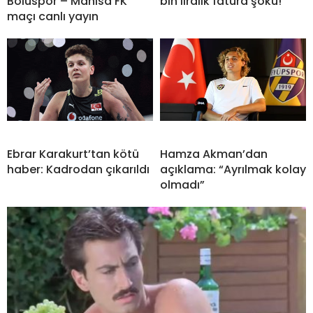
Boluspor – Manisa FK
bin liralık fatura şoku!
maçı canlı yayın
Ebrar Karakurt’tan kötü
Hamza Akman’dan
haber: Kadrodan çıkarıldı
açıklama: “Ayrılmak kolay
olmadı”