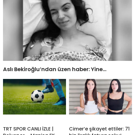
Aslı Bekiroğlu’ndan üzen haber: Yine…
TRT SPOR CANLI İZLE |
Cimer’e şikayet ettiler: 71