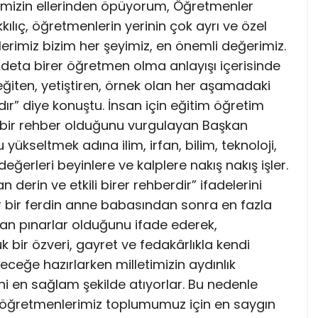
mizin ellerinden öpüyorum, Öğretmenler
ılıç, öğretmenlerin yerinin çok ayrı ve özel
rimiz bizim her şeyimiz, en önemli değerimiz.
Adeta birer öğretmen olma anlayışı içerisinde
 eğiten, yetiştiren, örnek olan her aşamadaki
r” diye konuştu. İnsan için eğitim öğretim
i bir rehber olduğunu vurgulayan Başkan
yükseltmek adına ilim, irfan, bilim, teknoloji,
eğerleri beyinlere ve kalplere nakış nakış işler.
derin ve etkili birer rehberdir” ifadelerini
er bir ferdin anne babasından sonra en fazla
yan pınarlar olduğunu ifade ederek,
 bir özveri, gayret ve fedakârlıkla kendi
leceğe hazırlarken milletimizin aydınlık
ni en sağlam şekilde atıyorlar. Bu nedenle
i öğretmenlerimiz toplumumuz için en saygın