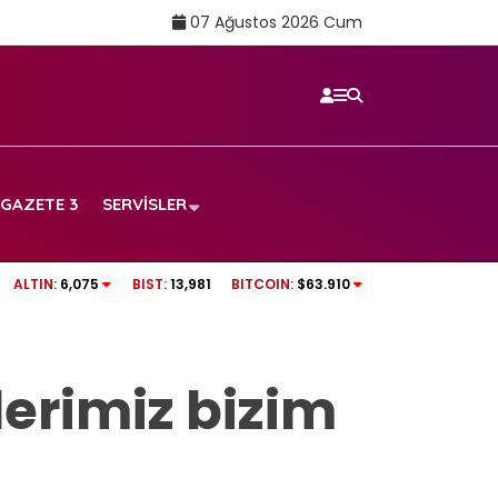
07 Ağustos 2026 Cum
GAZETE 3
SERVISLER
 maçı canlı yayın
Aslı Bekiroğlu’ndan üzen haber: Yine…
ALTIN:
6,075
BIST:
13,981
BITCOIN:
$63.910
erimiz bizim