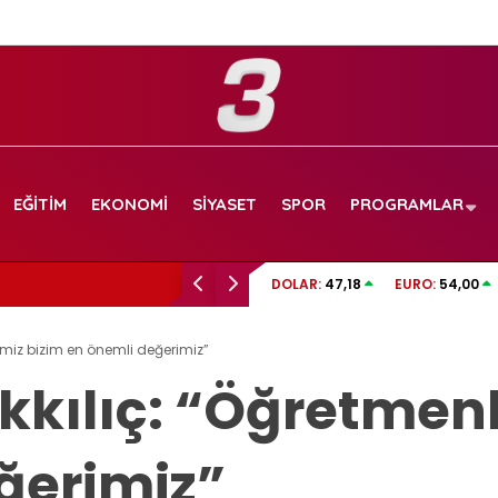
EĞITIM
EKONOMI
SIYASET
SPOR
PROGRAMLAR
TRT SPOR CANLI İZLE | Boluspor – Manisa FK
DOLAR:
47,18
EURO:
54,00
frekans ve izleme linki
imiz bizim en önemli değerimiz”
kılıç: “Öğretmenl
ğerimiz”