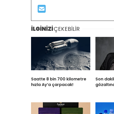
İLGİNİZİ
ÇEKEBİLİR
Saatte 8 bin 700 kilometre
Son daki
hızla Ay’a çarpacak!
gözaltına