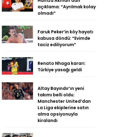
Hamza Akman’dan
açıklama: “Ayrılmak kolay
olmadı”
Faruk Peker’in köy hayatı
kabusa döndü: “Evimde
taciz ediliyorum”
Renato Nhaga kararı:
Türkiye yasağı geldi
Altay Bayındır’ın yeni
takımı belli oldu:
Manchester United’dan
La Liga ekiplerine satın
alma opsiyonuyla
kiralandı