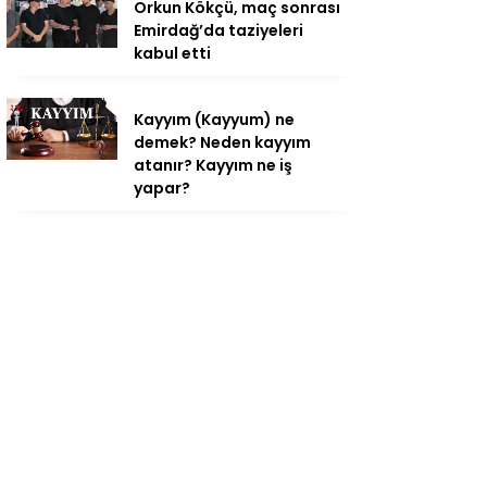
Orkun Kökçü, maç sonrası
Emirdağ’da taziyeleri
kabul etti
Kayyım (Kayyum) ne
demek? Neden kayyım
atanır? Kayyım ne iş
yapar?