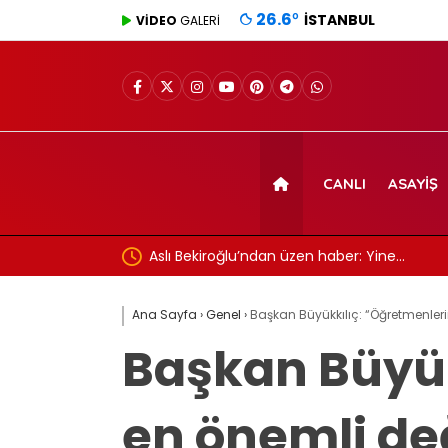
26.6
°
İSTANBUL
VİDEO
GALERİ
CANLI
ASAYIŞ
maçı canlı yayın
Aslı Bekiroğlu’ndan üzen haber: Yine…
Ana Sayfa
›
Genel
›
Başkan Büyükkılıç: “Öğretmenler
Başkan Büyük
en önemli de