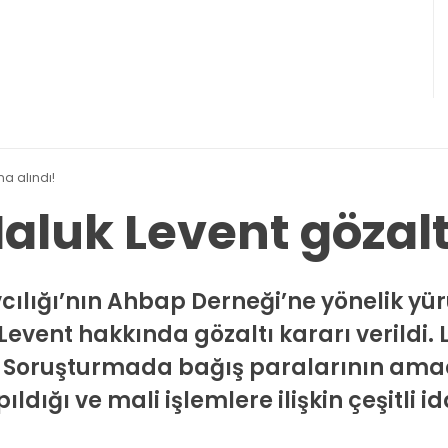
na alındı!
aluk Levent gözalt
cılığı’nın Ahbap Derneği’ne yönelik y
vent hakkında gözaltı kararı verildi. L
ı. Soruşturmada bağış paralarının amacı
ldığı ve mali işlemlere ilişkin çeşitli idd