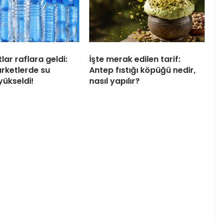
tlar raflara geldi:
İşte merak edilen tarif:
arketlerde su
Antep fıstığı köpüğü nedir,
 yükseldi!
nasıl yapılır?