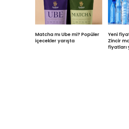
Matcha mı Ube mi? Popüler
Yeni fiya
içecekler yarışta
Zincir m
fiyatları