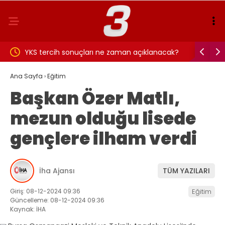
arı ne zaman açıklanacak?
Galatasaray – Villarreal maçı ne z
i mi, ne zaman bitiyor? 2026
kaçta ve hangi hanalda? (8 Ağust
Ana Sayfa
›
Eğitim
Başkan Özer Matlı,
rleştirme sonuç tarihi ve
mezun olduğu lisede
gençlere ilham verdi
İha Ajansı
TÜM YAZILARI
Giriş: 08-12-2024 09:36
Eğitim
Güncelleme: 08-12-2024 09:36
Kaynak: İHA