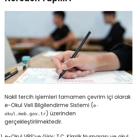
Nakil tercih işlemleri tamamen çevrim içi olarak
e-Okul Veli Bilgilendirme Sistemi (
e-
)
üzerinden
okul.meb.gov.tr
gerçekleştirilmektedir.
e-Okul VBS’ye Giriş:
T.C.
Kimlik Numarası ve okul