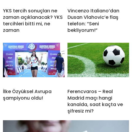
YKS tercih sonuçları ne
Vincenzo Italiano’dan
zaman açıklanacak? YKS
Dusan Vlahovic’e flaş
tercihleri bitti mi, ne
telefon: “Seni
zaman
bekliyorum!”
İlke Özyüksel Avrupa
Ferencvaros – Real
şampiyonu oldu!
Madrid maçı hangi
kanalda, saat kaçta ve
şifresiz mi?