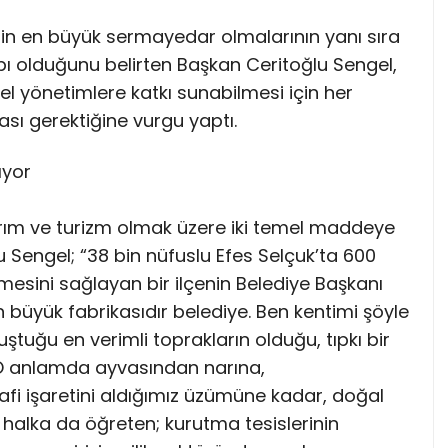
rin en büyük sermayedar olmalarının yanı sıra
apı olduğunu belirten Başkan Ceritoğlu Sengel,
rel yönetimlere katkı sunabilmesi için her
ası gerektiğine vurgu yaptı.
ıyor
rım ve turizm olmak üzere iki temel maddeye
 Sengel; “38 bin nüfuslu Efes Selçuk’ta 600
mesini sağlayan bir ilçenin Belediye Başkanı
 büyük fabrikasıdır belediye. Ben kentimi şöyle
tuğu en verimli toprakların olduğu, tıpkı bir
. O anlamda ayvasından narına,
fi işaretini aldığımız üzümüne kadar, doğal
 halka da öğreten; kurutma tesislerinin