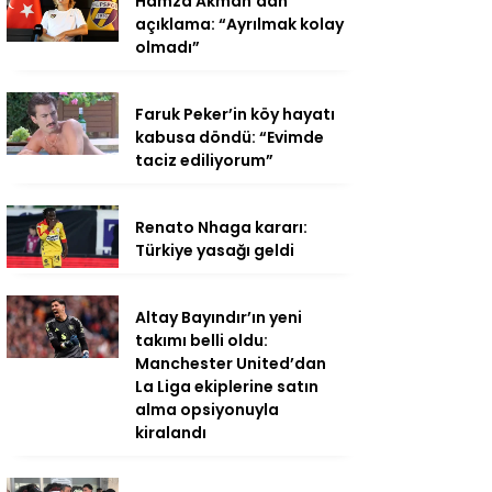
Hamza Akman’dan
açıklama: “Ayrılmak kolay
olmadı”
Faruk Peker’in köy hayatı
kabusa döndü: “Evimde
taciz ediliyorum”
Renato Nhaga kararı:
Türkiye yasağı geldi
Altay Bayındır’ın yeni
takımı belli oldu:
Manchester United’dan
La Liga ekiplerine satın
alma opsiyonuyla
kiralandı