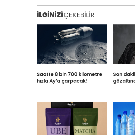
İLGİNİZİ
ÇEKEBİLİR
Saatte 8 bin 700 kilometre
Son daki
hızla Ay’a çarpacak!
gözaltına