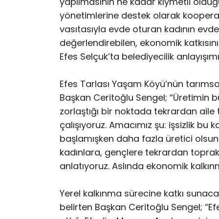
yapılmasının ne kadar kıymetli olduğu
yönetimlerine destek olarak kooperat
vasıtasıyla evde oturan kadının evde
değerlendirebilen, ekonomik katkısını
Efes Selçuk’ta belediyecilik anlayışı
Efes Tarlası Yaşam Köyü’nün tarımsa
Başkan Ceritoğlu Sengel; “Üretimin b
zorlaştığı bir noktada tekrardan aile
çalışıyoruz. Amacımız şu: işsizlik bu
başlamışken daha fazla üretici olsun
kadınlara, gençlere tekrardan toprakl
anlatıyoruz. Aslında ekonomik kalkın
Yerel kalkınma sürecine katkı sunacak
belirten Başkan Ceritoğlu Sengel; “E