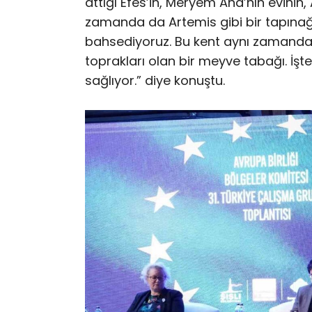
attığı Efes’in, Meryem Ana’nın evinin
zamanda da Artemis gibi bir tapınağ
bahsediyoruz. Bu kent aynı zamanda
toprakları olan bir meyve tabağı. İşte
sağlıyor.” diye konuştu.