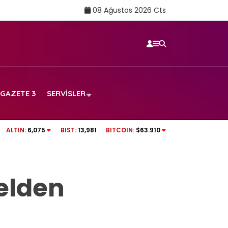
08 Ağustos 2026 Cts
GAZETE 3
SERVISLER
 maçı canlı yayın
Aslı Bekiroğlu’ndan üzen haber: Yine…
ALTIN:
6,075
BIST:
13,981
BITCOIN:
$63.910
elden