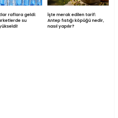
tlar raflara geldi:
İşte merak edilen tarif:
arketlerde su
Antep fıstığı köpüğü nedir,
 yükseldi!
nasıl yapılır?