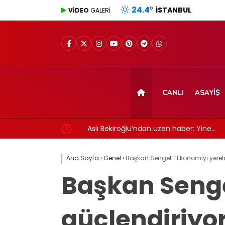
24.4
°
İSTANBUL
VİDEO
GALERİ
CANLI
ASAYIŞ
maçı canlı yayın
Aslı Bekiroğlu’ndan üzen haber: Yine…
Ana Sayfa
›
Genel
›
Başkan Sengel: “Ekonomiyi yerel
Başkan Senge
güçlendiriyo