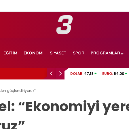
EĞITIM
EKONOMI
SIYASET
SPOR
PROGRAMLAR
TRT SPOR CANLI İZLE | Boluspor – Manisa FK
DOLAR:
47,18
EURO:
54,00
frekans ve izleme linki
den güçlendiriyoruz”
l: “Ekonomiyi yer
ruz”