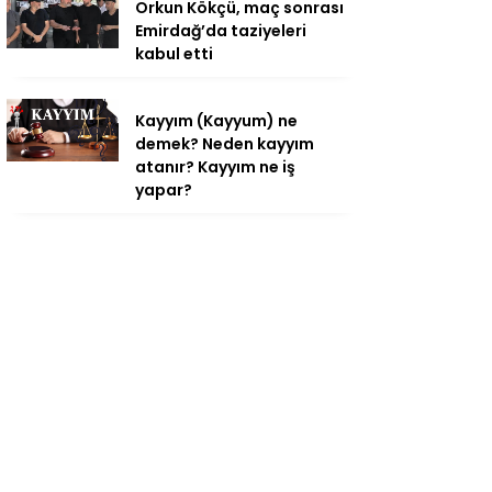
Orkun Kökçü, maç sonrası
Emirdağ’da taziyeleri
kabul etti
Kayyım (Kayyum) ne
demek? Neden kayyım
atanır? Kayyım ne iş
yapar?