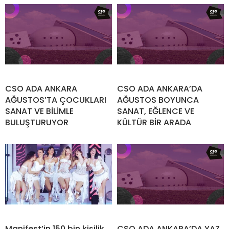
CSO ADA ANKARA
CSO ADA ANKARA’DA
AĞUSTOS’TA ÇOCUKLARI
AĞUSTOS BOYUNCA
SANAT VE BİLİMLE
SANAT, EĞLENCE VE
BULUŞTURUYOR
KÜLTÜR BİR ARADA
Manifest’in 150 bin kişilik
CSO ADA ANKARA’DA YAZ