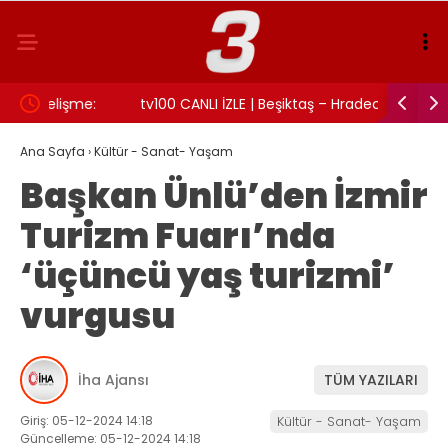
:
tv100 CANLI İZLE | Beşiktaş – Hradec Kralove
İzmit Bel
maçı canlı izle!
Rüşvet an
Ana Sayfa
›
Kültür - Sanat- Yaşam
Başkan Ünlü’den İzmir
Turizm Fuarı’nda
‘üçüncü yaş turizmi’
vurgusu
İha Ajansı
TÜM YAZILARI
Giriş: 05-12-2024 14:18
Kültür - Sanat- Yaşam
Güncelleme: 05-12-2024 14:18