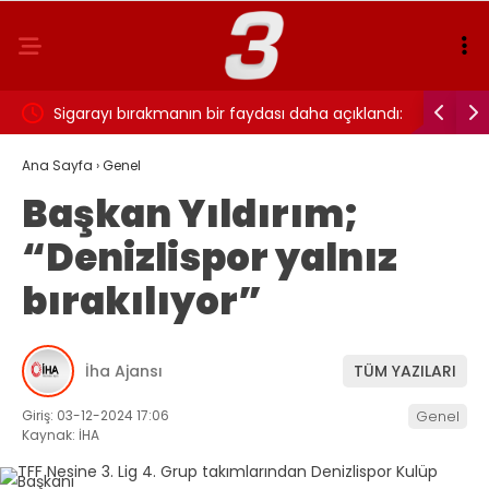
ı…
Sigarayı bırakmanın bir faydası daha açıklandı:
Cansever 
Beyin sağlığı için 7 yıl detayı dikkat çekti
Ana Sayfa
›
Genel
Başkan Yıldırım;
“Denizlispor yalnız
bırakılıyor”
İha Ajansı
TÜM YAZILARI
Giriş: 03-12-2024 17:06
Genel
Kaynak: İHA