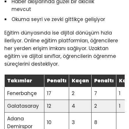
Haber akışlarında güzel bir akıcılık
mevcut
Okuma seyri ve zevki gittikçe gelişiyor
Eğitim dünyasında ise dijital dönüşüm hızla
ilerliyor. Online eğitim platformları, öğrencilere
her yerden erişim imkanı sağlıyor. Uzaktan
eğitim ve dijital sınıflar, öğrencilerin öğrenme
süreçlerini destekliyor.
Takımlar
Penaltı
Kaçan
Penaltı
Ka
Fenerbahçe
17
2
7
1
Galatasaray
12
4
2
1
Adana
10
3
8
Demirspor