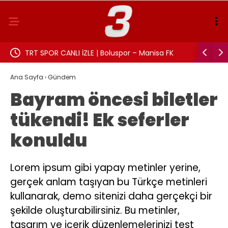
TRT SPOR CANLI İZLE | Boluspor – Manisa FK
Aslı Beki
maçı canlı yayın frekans ve izleme linki
Ana Sayfa
›
Gündem
Bayram öncesi biletler
tükendi! Ek seferler
konuldu
Lorem ipsum gibi yapay metinler yerine,
gerçek anlam taşıyan bu Türkçe metinleri
kullanarak, demo sitenizi daha gerçekçi bir
şekilde oluşturabilirsiniz. Bu metinler,
tasarım ve içerik düzenlemelerinizi test