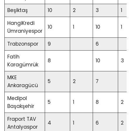
Beşiktaş
10
2
3
1
HangiKredi
10
1
10
1
Ümraniyespor
Trabzonspor
9
6
Fatih
8
10
3
Karagümrük
MKE
5
2
7
Ankaragücü
Medipol
5
1
8
2
Başakşehir
Fraport TAV
4
1
6
2
Antalyaspor