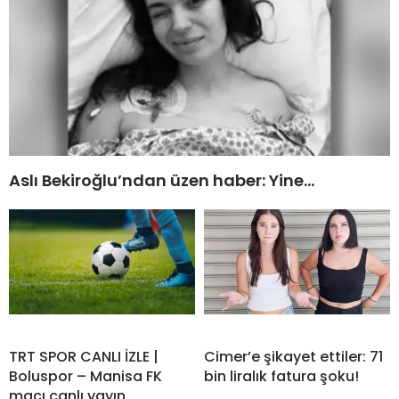
Aslı Bekiroğlu’ndan üzen haber: Yine…
TRT SPOR CANLI İZLE |
Cimer’e şikayet ettiler: 71
Boluspor – Manisa FK
bin liralık fatura şoku!
maçı canlı yayın